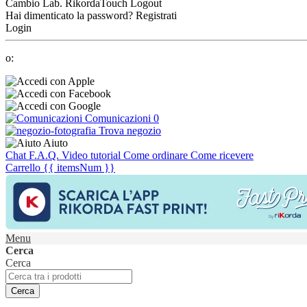
Cambio Lab.
RikordaTouch
Logout
Hai dimenticato la password?
Registrati
Login
o:
Comunicazioni
0
Trova negozio
Aiuto
Chat
F.A.Q.
Video tutorial
Come ordinare
Come ricevere
Carrello
{{ itemsNum }}
Menu
Cerca
Cerca
Cerca