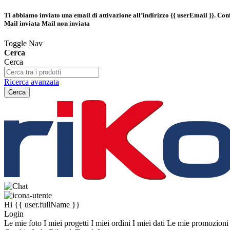
Ti abbiamo inviato una email di attivazione all’indirizzo
{{ userEmail }}
. Con
Mail inviata
Mail non inviata
Toggle Nav
Cerca
Cerca
Ricerca avanzata
Cerca
Hi
{{ user.fullName }}
Login
Le mie foto
I miei progetti
I miei ordini
I miei dati
Le mie promozion