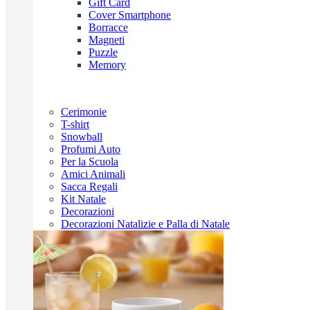
Gift Card
Cover Smartphone
Borracce
Magneti
Puzzle
Memory
Cerimonie
T-shirt
Snowball
Profumi Auto
Per la Scuola
Amici Animali
Sacca Regali
Kit Natale
Decorazioni
Decorazioni Natalizie e Palla di Natale