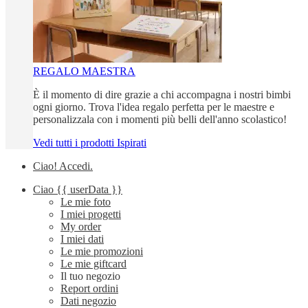
REGALO MAESTRA
È il momento di dire grazie a chi accompagna i nostri bimbi
ogni giorno. Trova l'idea regalo perfetta per le maestre e
personalizzala con i momenti più belli dell'anno scolastico!
Vedi tutti i prodotti Ispirati
Ciao!
Accedi
.
Ciao
{{ userData }}
Le mie foto
I miei progetti
My order
I miei dati
Le mie promozioni
Le mie giftcard
Il tuo negozio
Report ordini
Dati negozio