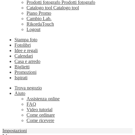
Prodotti fotografo
Prodotti fotografo
Catalogo tool
Catalogo tool
Piano Promo
Cambio Lab.
RikordaTouch
Logout
Stampa foto
Fotolibri
Idee e regali
Calendari
Casa e arredo
Biglietti
Promozioni
Ispirati
Trova negozio
Aiuto
Assistenza online
FAQ
Video tutorial
Come ordinare
Come ricevere
Impostazioni