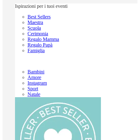
Ispirazioni per i tuoi eventi
Best Sellers
Maestra
Scuola
Cerimonia
Regalo Mamma
Regalo Papà
Famiglia
Bambini
Amore
Instagram
Sport
Natale