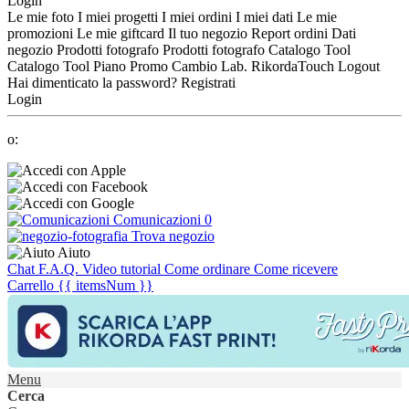
Login
Le mie foto
I miei progetti
I miei ordini
I miei dati
Le mie
promozioni
Le mie giftcard
Il tuo negozio
Report ordini
Dati
negozio
Prodotti fotografo
Prodotti fotografo
Catalogo Tool
Catalogo Tool
Piano Promo
Cambio Lab.
RikordaTouch
Logout
Hai dimenticato la password?
Registrati
Login
o:
Comunicazioni
0
Trova negozio
Aiuto
Chat
F.A.Q.
Video tutorial
Come ordinare
Come ricevere
Carrello
{{ itemsNum }}
Menu
Cerca