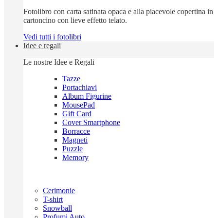
Fotolibro con carta satinata opaca e alla piacevole copertina in
cartoncino con lieve effetto telato.
Vedi tutti i fotolibri
Idee e regali
Le nostre Idee e Regali
Tazze
Portachiavi
Album Figurine
MousePad
Gift Card
Cover Smartphone
Borracce
Magneti
Puzzle
Memory
Cerimonie
T-shirt
Snowball
Profumi Auto