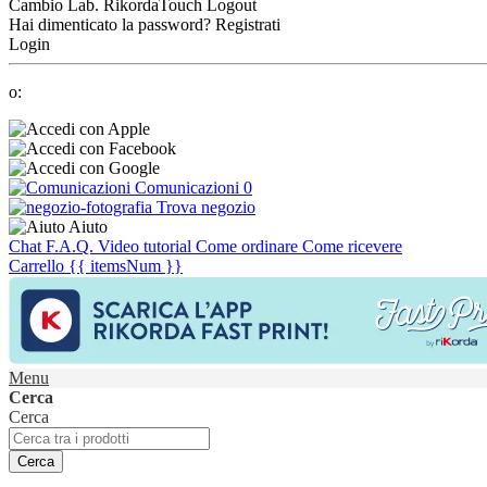
Cambio Lab.
RikordaTouch
Logout
Hai dimenticato la password?
Registrati
Login
o:
Comunicazioni
0
Trova negozio
Aiuto
Chat
F.A.Q.
Video tutorial
Come ordinare
Come ricevere
Carrello
{{ itemsNum }}
Menu
Cerca
Cerca
Cerca