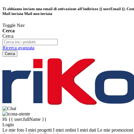
Ti abbiamo inviato una email di attivazione all’indirizzo
{{ userEmail }}
. Con
Mail inviata
Mail non inviata
Toggle Nav
Cerca
Cerca
Ricerca avanzata
Cerca
Hi
{{ user.fullName }}
Login
Le mie foto
I miei progetti
I miei ordini
I miei dati
Le mie promozion