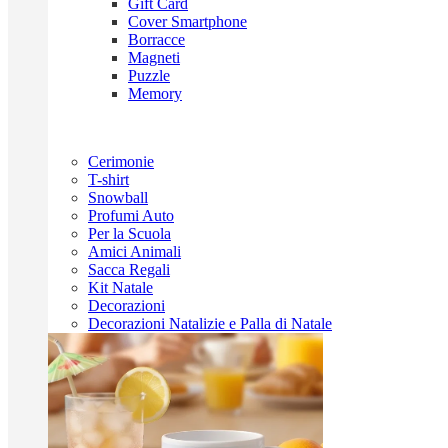
Gift Card
Cover Smartphone
Borracce
Magneti
Puzzle
Memory
Cerimonie
T-shirt
Snowball
Profumi Auto
Per la Scuola
Amici Animali
Sacca Regali
Kit Natale
Decorazioni
Decorazioni Natalizie e Palla di Natale