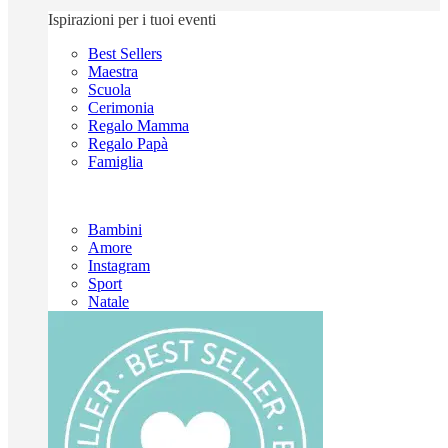
Ispirazioni per i tuoi eventi
Best Sellers
Maestra
Scuola
Cerimonia
Regalo Mamma
Regalo Papà
Famiglia
Bambini
Amore
Instagram
Sport
Natale