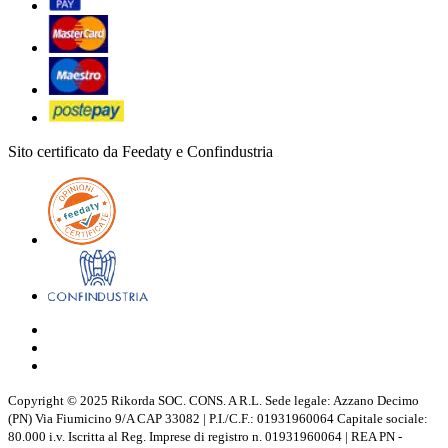
Sito certificato da Feedaty e Confindustria
Copyright © 2025 Rikorda SOC. CONS. A R.L. Sede legale: Azzano Decimo
(PN) Via Fiumicino 9/A CAP 33082 | P.I./C.F.: 01931960064 Capitale sociale:
80.000 i.v. Iscritta al Reg. Imprese di registro n. 01931960064 | REA PN -