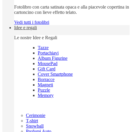
Fotolibro con carta satinata opaca e alla piacevole copertina in
cartoncino con lieve effetto telato.
Vedi tutti i fotolibri
Idee e regali
Le nostre Idee e Regali
Tazze
Portachiavi
Album Figurine
MousePad
Gift Card
Cover Smartphone
Borracce
Magneti
Puzzle
Memory
Cerimonie
T-shirt
Snowball
Profumi Auto