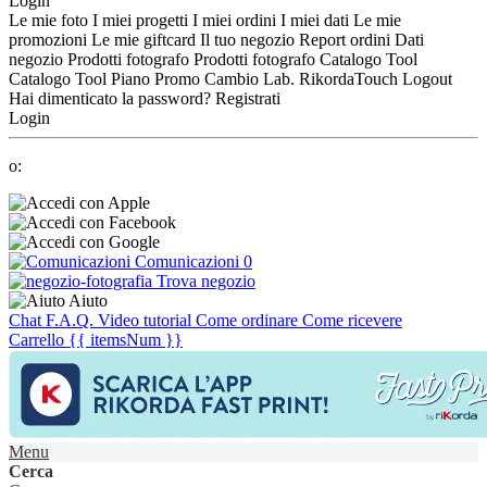
Login
Le mie foto
I miei progetti
I miei ordini
I miei dati
Le mie
promozioni
Le mie giftcard
Il tuo negozio
Report ordini
Dati
negozio
Prodotti fotografo
Prodotti fotografo
Catalogo Tool
Catalogo Tool
Piano Promo
Cambio Lab.
RikordaTouch
Logout
Hai dimenticato la password?
Registrati
Login
o:
Comunicazioni
0
Trova negozio
Aiuto
Chat
F.A.Q.
Video tutorial
Come ordinare
Come ricevere
Carrello
{{ itemsNum }}
Menu
Cerca