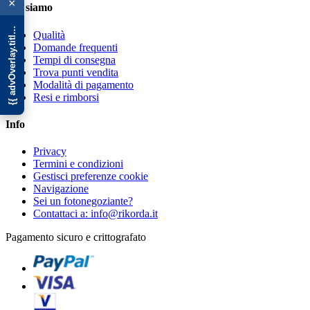
{{ advOverlay.title || 'Promo' }}
×
Chi siamo
Qualità
Domande frequenti
Tempi di consegna
Trova punti vendita
Modalità di pagamento
Resi e rimborsi
Info
Privacy
Termini e condizioni
Gestisci preferenze cookie
Navigazione
Sei un fotonegoziante?
Contattaci a: info@rikorda.it
Pagamento sicuro e crittografato