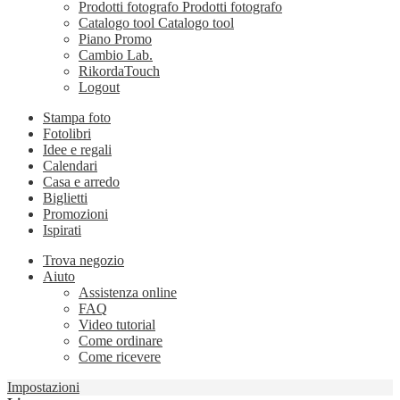
Prodotti fotografo
Prodotti fotografo
Catalogo tool
Catalogo tool
Piano Promo
Cambio Lab.
RikordaTouch
Logout
Stampa foto
Fotolibri
Idee e regali
Calendari
Casa e arredo
Biglietti
Promozioni
Ispirati
Trova negozio
Aiuto
Assistenza online
FAQ
Video tutorial
Come ordinare
Come ricevere
Impostazioni