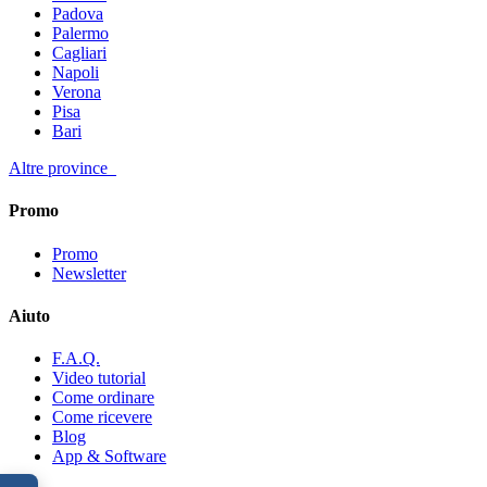
Padova
Palermo
Cagliari
Napoli
Verona
Pisa
Bari
Altre province
Promo
Promo
Newsletter
Aiuto
F.A.Q.
Video tutorial
Come ordinare
Come ricevere
Blog
App & Software