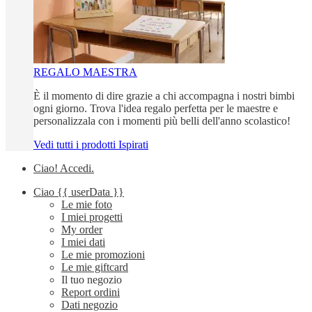
REGALO MAESTRA
È il momento di dire grazie a chi accompagna i nostri bimbi
ogni giorno. Trova l'idea regalo perfetta per le maestre e
personalizzala con i momenti più belli dell'anno scolastico!
Vedi tutti i prodotti Ispirati
Ciao!
Accedi
.
Ciao
{{ userData }}
Le mie foto
I miei progetti
My order
I miei dati
Le mie promozioni
Le mie giftcard
Il tuo negozio
Report ordini
Dati negozio