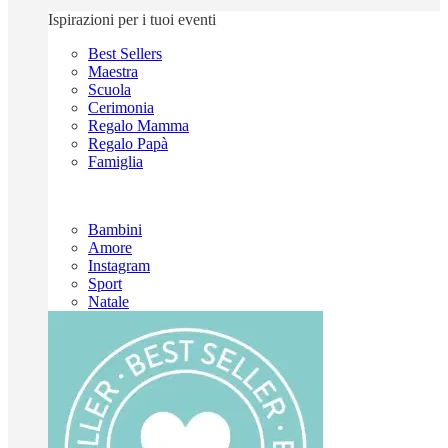
Ispirazioni per i tuoi eventi
Best Sellers
Maestra
Scuola
Cerimonia
Regalo Mamma
Regalo Papà
Famiglia
Bambini
Amore
Instagram
Sport
Natale