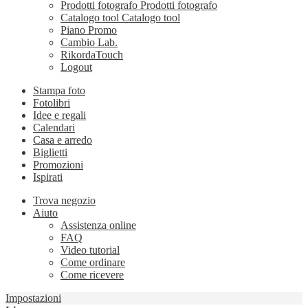
Prodotti fotografo
Prodotti fotografo
Catalogo tool
Catalogo tool
Piano Promo
Cambio Lab.
RikordaTouch
Logout
Stampa foto
Fotolibri
Idee e regali
Calendari
Casa e arredo
Biglietti
Promozioni
Ispirati
Trova negozio
Aiuto
Assistenza online
FAQ
Video tutorial
Come ordinare
Come ricevere
Impostazioni