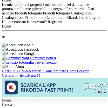
Login
Le mie foto
I miei progetti
I miei ordini
I miei dati
Le mie
promozioni
Le mie giftcard
Il tuo negozio
Report ordini
Dati
negozio
Prodotti fotografo
Prodotti fotografo
Catalogo Tool
Catalogo Tool
Piano Promo
Cambio Lab.
RikordaTouch
Logout
Hai dimenticato la password?
Registrati
Login
o:
Comunicazioni
0
Trova negozio
Aiuto
Chat
F.A.Q.
Video tutorial
Come ordinare
Come ricevere
Carrello
{{ itemsNum }}
Menu
Cerca