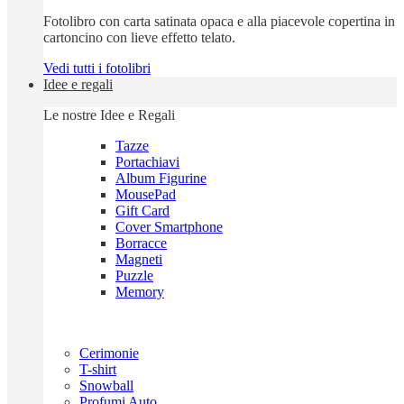
Fotolibro con carta satinata opaca e alla piacevole copertina in
cartoncino con lieve effetto telato.
Vedi tutti i fotolibri
Idee e regali
Le nostre Idee e Regali
Tazze
Portachiavi
Album Figurine
MousePad
Gift Card
Cover Smartphone
Borracce
Magneti
Puzzle
Memory
Cerimonie
T-shirt
Snowball
Profumi Auto