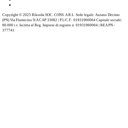
Copyright © 2025 Rikorda SOC. CONS. A R.L. Sede legale: Azzano Decimo
(PN) Via Fiumicino 9/A CAP 33082 | P.I./C.F.: 01931960064 Capitale sociale:
80.000 i.v. Iscritta al Reg. Imprese di registro n. 01931960064 | REA PN -
377741