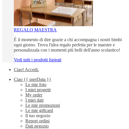
REGALO MAESTRA
È il momento di dire grazie a chi accompagna i nostri bimbi
ogni giorno. Trova l'idea regalo perfetta per le maestre e
personalizzala con i momenti più belli dell'anno scolastico!
Vedi tutti i prodotti Ispirati
Ciao!
Accedi
.
Ciao
{{ userData }}
Le mie foto
I miei progetti
My order
I miei dati
Le mie promozioni
Le mie giftcard
Il tuo negozio
Report ordini
Dati negozio