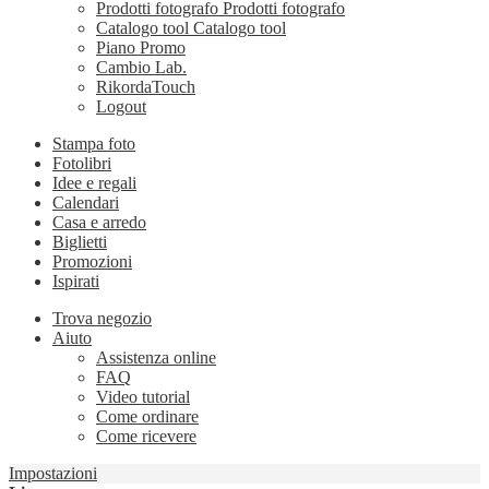
Prodotti fotografo
Prodotti fotografo
Catalogo tool
Catalogo tool
Piano Promo
Cambio Lab.
RikordaTouch
Logout
Stampa foto
Fotolibri
Idee e regali
Calendari
Casa e arredo
Biglietti
Promozioni
Ispirati
Trova negozio
Aiuto
Assistenza online
FAQ
Video tutorial
Come ordinare
Come ricevere
Impostazioni