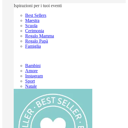
Ispirazioni per i tuoi eventi
Best Sellers
Maestra
Scuola
Cerimonia
Regalo Mamma
Regalo Papà
Famiglia
Bambini
Amore
Instagram
Sport
Natale