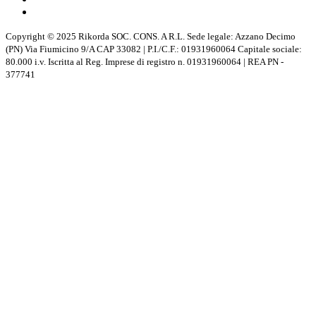
Copyright © 2025 Rikorda SOC. CONS. A R.L. Sede legale: Azzano Decimo
(PN) Via Fiumicino 9/A CAP 33082 | P.I./C.F.: 01931960064 Capitale sociale:
80.000 i.v. Iscritta al Reg. Imprese di registro n. 01931960064 | REA PN -
377741