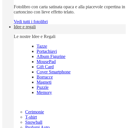
Fotolibro con carta satinata opaca e alla piacevole copertina in
cartoncino con lieve effetto telato.
Vedi tutti i fotolibri
Idee e regali
Le nostre Idee e Regali
Tazze
Portachiavi
Album Figurine
MousePad
Gift Card
Cover Smartphone
Borracce
Magneti
Puzzle
Memory
Cerimonie
T-shirt
Snowball
Profumi Auto