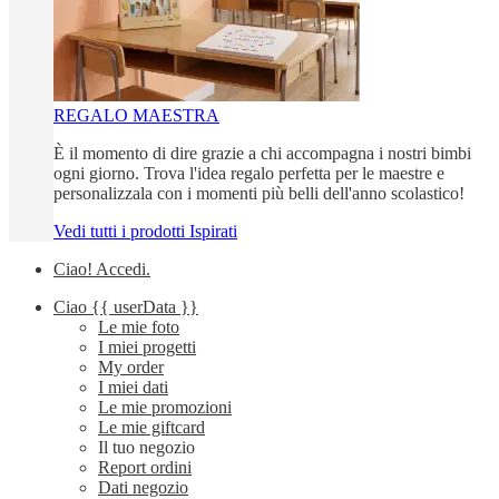
REGALO MAESTRA
È il momento di dire grazie a chi accompagna i nostri bimbi
ogni giorno. Trova l'idea regalo perfetta per le maestre e
personalizzala con i momenti più belli dell'anno scolastico!
Vedi tutti i prodotti Ispirati
Ciao!
Accedi
.
Ciao
{{ userData }}
Le mie foto
I miei progetti
My order
I miei dati
Le mie promozioni
Le mie giftcard
Il tuo negozio
Report ordini
Dati negozio