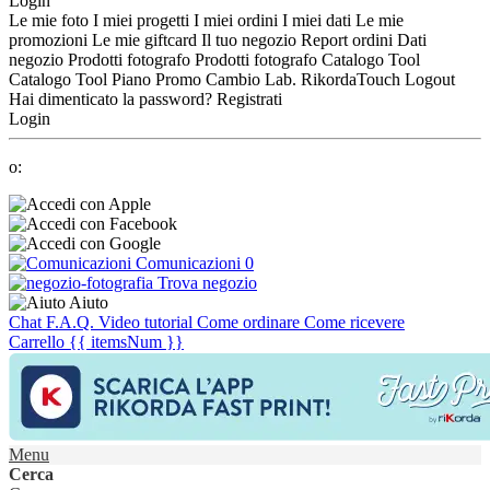
Login
Le mie foto
I miei progetti
I miei ordini
I miei dati
Le mie
promozioni
Le mie giftcard
Il tuo negozio
Report ordini
Dati
negozio
Prodotti fotografo
Prodotti fotografo
Catalogo Tool
Catalogo Tool
Piano Promo
Cambio Lab.
RikordaTouch
Logout
Hai dimenticato la password?
Registrati
Login
o:
Comunicazioni
0
Trova negozio
Aiuto
Chat
F.A.Q.
Video tutorial
Come ordinare
Come ricevere
Carrello
{{ itemsNum }}
Menu
Cerca