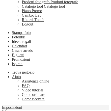
Prodotti fotografo
Prodotti fotografo
Catalogo tool
Catalogo tool
Piano Promo
Cambio Lab.
RikordaTouch
Logout
Stampa foto
Fotolibri
Idee e regali
Calendari
Casa e arredo
Biglietti
Promozioni
Ispirati
Trova negozio
Aiuto
Assistenza online
FAQ
Video tutorial
Come ordinare
Come ricevere
Impostazioni