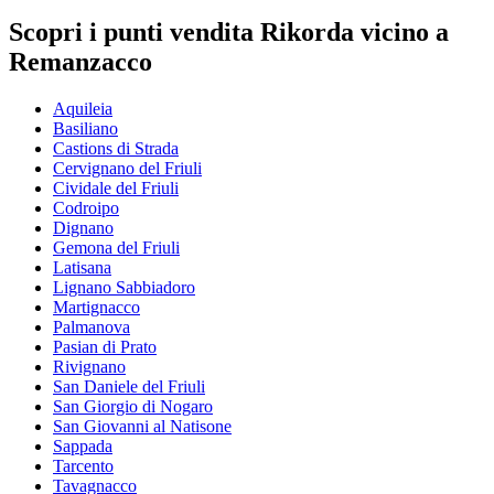
Scopri i punti vendita Rikorda vicino a
Remanzacco
Aquileia
Basiliano
Castions di Strada
Cervignano del Friuli
Cividale del Friuli
Codroipo
Dignano
Gemona del Friuli
Latisana
Lignano Sabbiadoro
Martignacco
Palmanova
Pasian di Prato
Rivignano
San Daniele del Friuli
San Giorgio di Nogaro
San Giovanni al Natisone
Sappada
Tarcento
Tavagnacco