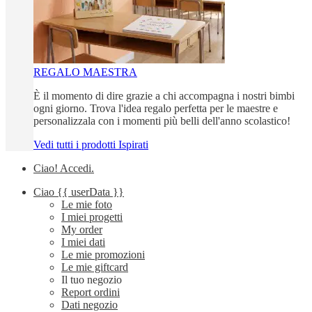
REGALO MAESTRA
È il momento di dire grazie a chi accompagna i nostri bimbi
ogni giorno. Trova l'idea regalo perfetta per le maestre e
personalizzala con i momenti più belli dell'anno scolastico!
Vedi tutti i prodotti Ispirati
Ciao!
Accedi
.
Ciao
{{ userData }}
Le mie foto
I miei progetti
My order
I miei dati
Le mie promozioni
Le mie giftcard
Il tuo negozio
Report ordini
Dati negozio