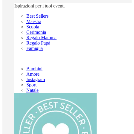
Ispirazioni per i tuoi eventi
Best Sellers
Maestra
Scuola
Cerimonia
Regalo Mamma
Regalo Papà
Famiglia
Bambini
Amore
Instagram
Sport
Natale