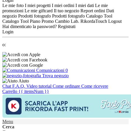
Login
Le mie foto
I miei progetti
I miei ordini
I miei dati
Le mie
promozioni
Le mie giftcard
Il tuo negozio
Report ordini
Dati
negozio
Prodotti fotografo
Prodotti fotografo
Catalogo Tool
Catalogo Tool
Piano Promo
Cambio Lab.
RikordaTouch
Logout
Hai dimenticato la password?
Registrati
Login
o:
Comunicazioni
0
Trova negozio
Aiuto
Chat
F.A.Q.
Video tutorial
Come ordinare
Come ricevere
Carrello
{{ itemsNum }}
Menu
Cerca