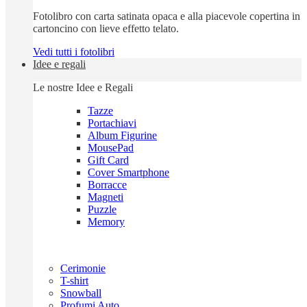
Fotolibro con carta satinata opaca e alla piacevole copertina in
cartoncino con lieve effetto telato.
Vedi tutti i fotolibri
Idee e regali
Le nostre Idee e Regali
Tazze
Portachiavi
Album Figurine
MousePad
Gift Card
Cover Smartphone
Borracce
Magneti
Puzzle
Memory
Cerimonie
T-shirt
Snowball
Profumi Auto