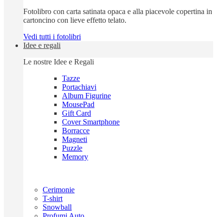
Fotolibro con carta satinata opaca e alla piacevole copertina in
cartoncino con lieve effetto telato.
Vedi tutti i fotolibri
Idee e regali
Le nostre Idee e Regali
Tazze
Portachiavi
Album Figurine
MousePad
Gift Card
Cover Smartphone
Borracce
Magneti
Puzzle
Memory
Cerimonie
T-shirt
Snowball
Profumi Auto