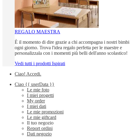
REGALO MAESTRA
È il momento di dire grazie a chi accompagna i nostri bimbi
ogni giorno. Trova l'idea regalo perfetta per le maestre e
personalizzala con i momenti più belli dell'anno scolastico!
Vedi tutti i prodotti Ispirati
Ciao!
Accedi
.
Ciao
{{ userData }}
Le mie foto
I miei progetti
My order
I miei dati
Le mie promozioni
Le mie giftcard
Il tuo negozio
Report ordini
Dati negozio