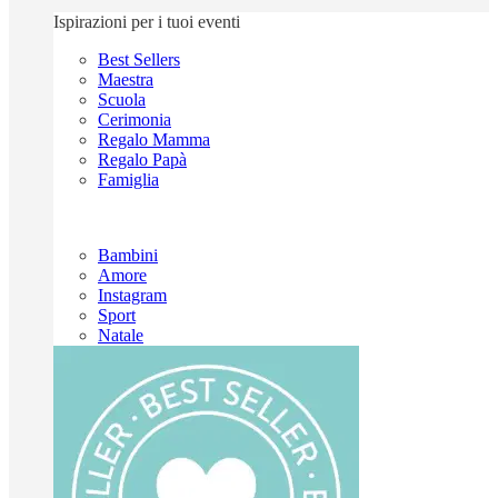
Ispirazioni per i tuoi eventi
Best Sellers
Maestra
Scuola
Cerimonia
Regalo Mamma
Regalo Papà
Famiglia
Bambini
Amore
Instagram
Sport
Natale