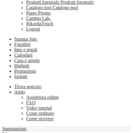
Prodotti fotografo
Prodotti fotografo
Catalogo tool
Catalogo tool
Piano Promo
Cambio Lab.
RikordaTouch
Logout
Stampa foto
Fotolibri
Idee e regali
Calendari
Casa e arredo
Biglietti
Promozioni
Ispirati
Trova negozio
Aiuto
Assistenza online
FAQ
Video tutorial
Come ordinare
Come ricevere
Impostazioni