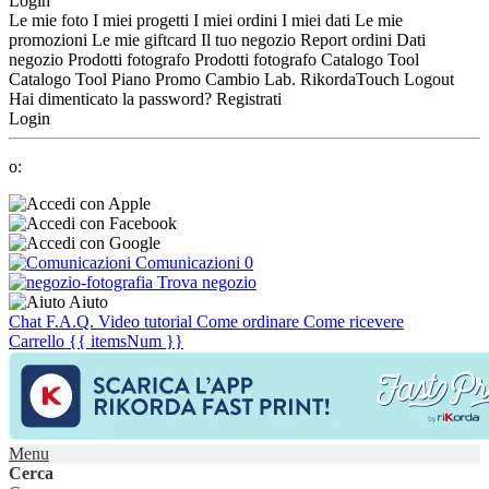
Login
Le mie foto
I miei progetti
I miei ordini
I miei dati
Le mie
promozioni
Le mie giftcard
Il tuo negozio
Report ordini
Dati
negozio
Prodotti fotografo
Prodotti fotografo
Catalogo Tool
Catalogo Tool
Piano Promo
Cambio Lab.
RikordaTouch
Logout
Hai dimenticato la password?
Registrati
Login
o:
Comunicazioni
0
Trova negozio
Aiuto
Chat
F.A.Q.
Video tutorial
Come ordinare
Come ricevere
Carrello
{{ itemsNum }}
Menu
Cerca