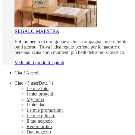
REGALO MAESTRA
È il momento di dire grazie a chi accompagna i nostri bimbi
ogni giorno. Trova l'idea regalo perfetta per le maestre e
personalizzala con i momenti più belli dell'anno scolastico!
Vedi tutti i prodotti Ispirati
Ciao!
Accedi
.
Ciao
{{ userData }}
Le mie foto
I miei progetti
My order
I miei dati
Le mie promozioni
Le mie giftcard
Il tuo negozio
Report ordini
Dati negozio