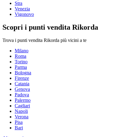
Stra
Venezia
Vigonovo
Scopri i punti vendita Rikorda
Trova i punti vendita Rikorda più vicini a te
Milano
Roma
Torino
Parma
Bologna
Firenze
Catania
Genova
Padova
Palermo
Cagliari
Napoli
Verona
Pisa
Bari