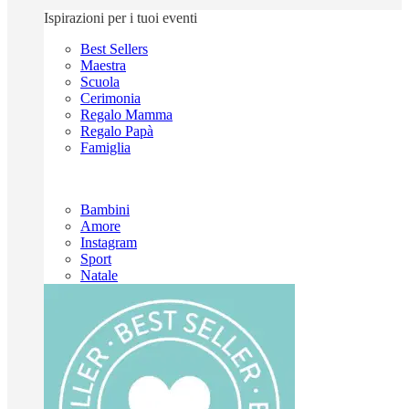
Ispirazioni per i tuoi eventi
Best Sellers
Maestra
Scuola
Cerimonia
Regalo Mamma
Regalo Papà
Famiglia
Bambini
Amore
Instagram
Sport
Natale