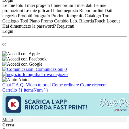
Login
Le mie foto
I miei progetti
I miei ordini
I miei dati
Le mie
promozioni
Le mie giftcard
Il tuo negozio
Report ordini
Dati
negozio
Prodotti fotografo
Prodotti fotografo
Catalogo Tool
Catalogo Tool
Piano Promo
Cambio Lab.
RikordaTouch
Logout
Hai dimenticato la password?
Registrati
Login
o:
Comunicazioni
0
Trova negozio
Aiuto
Chat
F.A.Q.
Video tutorial
Come ordinare
Come ricevere
Carrello
{{ itemsNum }}
Menu
Cerca