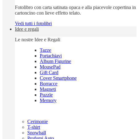
Fotolibro con carta satinata opaca e alla piacevole copertina in
cartoncino con lieve effetto telato.
Vedi tutti i fotolibri
Idee e regali
Le nostre Idee e Regali
Tazze
Portachiavi
Album Figurine
MousePad
Gift Card
Cover Smartphone
Borracce
Magneti
Puzzle
Memory
Cerimonie
T-shirt
Snowball
Profumi Auto