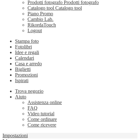
Prodotti fotografo
Prodotti fotografo
Catalogo tool
Catalogo tool
Piano Promo
Cambio Lab.
RikordaTouch
Logout
Stampa foto
Fotolibri
Idee e regali
Calendari
Casa e arredo
Biglietti
Promozioni
Ispirati
Trova negozio
Aiuto
Assistenza online
FAQ
Video tutorial
Come ordinare
Come ricevere
Impostazioni