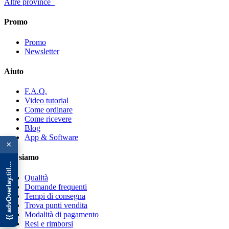
Altre province
Promo
Promo
Newsletter
Aiuto
F.A.Q.
Video tutorial
Come ordinare
Come ricevere
{{ advOverlay.title || 'Promo' }}
Blog
App & Software
×
Chi siamo
Qualità
Domande frequenti
Tempi di consegna
Trova punti vendita
Modalità di pagamento
Resi e rimborsi