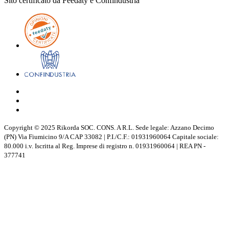
Sito certificato da Feedaty e Confindustria
Copyright © 2025 Rikorda SOC. CONS. A R.L. Sede legale: Azzano Decimo
(PN) Via Fiumicino 9/A CAP 33082 | P.I./C.F.: 01931960064 Capitale sociale:
80.000 i.v. Iscritta al Reg. Imprese di registro n. 01931960064 | REA PN -
377741