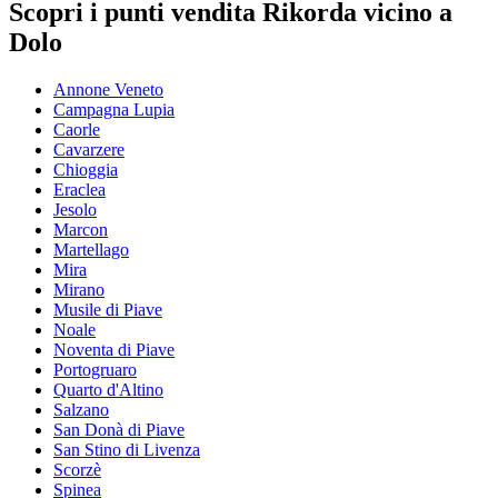
Scopri i punti vendita Rikorda vicino a
Dolo
Annone Veneto
Campagna Lupia
Caorle
Cavarzere
Chioggia
Eraclea
Jesolo
Marcon
Martellago
Mira
Mirano
Musile di Piave
Noale
Noventa di Piave
Portogruaro
Quarto d'Altino
Salzano
San Donà di Piave
San Stino di Livenza
Scorzè
Spinea