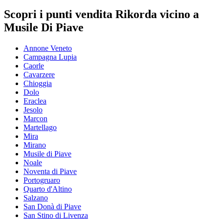
Scopri i punti vendita Rikorda vicino a
Musile Di Piave
Annone Veneto
Campagna Lupia
Caorle
Cavarzere
Chioggia
Dolo
Eraclea
Jesolo
Marcon
Martellago
Mira
Mirano
Musile di Piave
Noale
Noventa di Piave
Portogruaro
Quarto d'Altino
Salzano
San Donà di Piave
San Stino di Livenza