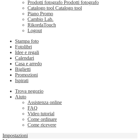
Prodotti fotografo
Prodotti fotografo
Catalogo tool
Catalogo tool
Piano Promo
Cambio Lab.
RikordaTouch
Logout
Stampa foto
Fotolibri
Idee e regali
Calendari
Casa e arredo
Biglietti
Promozioni
Ispirati
Trova negozio
Aiuto
Assistenza online
FAQ
Video tutorial
Come ordinare
Come ricevere
Impostazioni