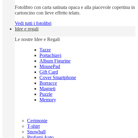
Fotolibro con carta satinata opaca e alla piacevole copertina in
cartoncino con lieve effetto telato.
Vedi tutti i fotolibri
Idee e regali
Le nostre Idee e Regali
Tazze
Portachiavi
Album Figurine
MousePad
Gift Card
Cover Smartphone
Borracce
Magneti
Puzzle
Memory
Cerimonie
T-shirt
Snowball
Profumi Auto