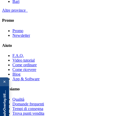
Bari
Altre province
Promo
Promo
Newsletter
Aiuto
F.A.Q.
Video tutorial
Come ordinare
Come ricevere
{{ advOverlay.title || 'Promo' }}
Blog
App & Software
×
Chi siamo
Qualità
Domande frequenti
Tempi di consegna
Trova punti vendita