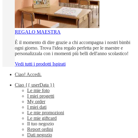
REGALO MAESTRA
È il momento di dire grazie a chi accompagna i nostri bimbi
ogni giorno. Trova l'idea regalo perfetta per le maestre e
personalizzala con i momenti più belli dell'anno scolastico!
Vedi tutti i prodotti Ispirati
Ciao!
Accedi
.
Ciao
{{ userData }}
Le mie foto
I miei progetti
My order
I miei dati
Le mie promozioni
Le mie giftcard
Il tuo negozio
Report ordini
Dati negozio