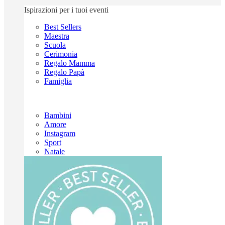
Ispirazioni per i tuoi eventi
Best Sellers
Maestra
Scuola
Cerimonia
Regalo Mamma
Regalo Papà
Famiglia
Bambini
Amore
Instagram
Sport
Natale