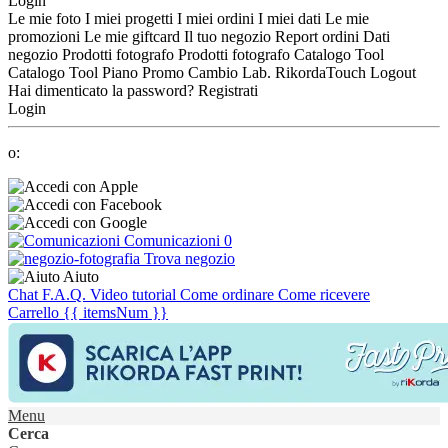
Login
Le mie foto
I miei progetti
I miei ordini
I miei dati
Le mie
promozioni
Le mie giftcard
Il tuo negozio
Report ordini
Dati
negozio
Prodotti fotografo
Prodotti fotografo
Catalogo Tool
Catalogo Tool
Piano Promo
Cambio Lab.
RikordaTouch
Logout
Hai dimenticato la password?
Registrati
Login
o:
Comunicazioni
0
Trova negozio
Aiuto
Chat
F.A.Q.
Video tutorial
Come ordinare
Come ricevere
Carrello
{{ itemsNum }}
Menu
Cerca