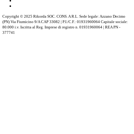
Copyright © 2025 Rikorda SOC. CONS. A R.L. Sede legale: Azzano Decimo
(PN) Via Fiumicino 9/A CAP 33082 | P.I./C.F.: 01931960064 Capitale sociale:
80.000 i.v. Iscritta al Reg. Imprese di registro n. 01931960064 | REA PN -
377741