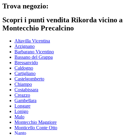
Trova negozio:
Scopri i punti vendita Rikorda vicino a
Montecchio Precalcino
Altavilla Vicentina
Arzignano
Barbarano Vicentino
Bassano del Grappa
Bressanvido
Caldogno
Cartigliano
Castelgomberto
Chiampo
Costabissara
Creazzo
Gambellara
Longare
Lonigo
Malo
Montecchio Maggiore
Monticello Conte Otto
Nanto