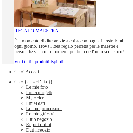
REGALO MAESTRA
È il momento di dire grazie a chi accompagna i nostri bimbi
ogni giorno. Trova l'idea regalo perfetta per le maestre e
personalizzala con i momenti più belli dell'anno scolastico!
Vedi tutti i prodotti Ispirati
Ciao!
Accedi
.
Ciao
{{ userData }}
Le mie foto
I miei progetti
My order
I miei dati
Le mie promozioni
Le mie giftcard
Il tuo negozio
Report ordini
Dati negozio