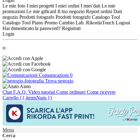
Login
Le mie foto
I miei progetti
I miei ordini
I miei dati
Le mie
promozioni
Le mie giftcard
Il tuo negozio
Report ordini
Dati
negozio
Prodotti fotografo
Prodotti fotografo
Catalogo Tool
Catalogo Tool
Piano Promo
Cambio Lab.
RikordaTouch
Logout
Hai dimenticato la password?
Registrati
Login
o:
Comunicazioni
0
Trova negozio
Aiuto
Chat
F.A.Q.
Video tutorial
Come ordinare
Come ricevere
Carrello
{{ itemsNum }}
Menu
Cerca