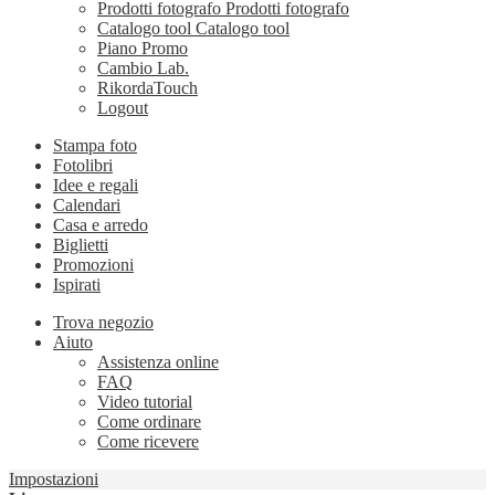
Prodotti fotografo
Prodotti fotografo
Catalogo tool
Catalogo tool
Piano Promo
Cambio Lab.
RikordaTouch
Logout
Stampa foto
Fotolibri
Idee e regali
Calendari
Casa e arredo
Biglietti
Promozioni
Ispirati
Trova negozio
Aiuto
Assistenza online
FAQ
Video tutorial
Come ordinare
Come ricevere
Impostazioni