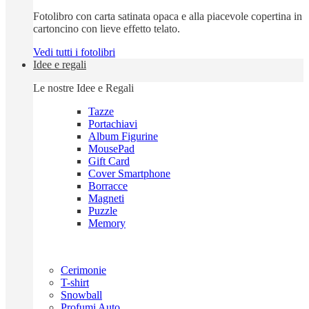
Fotolibro con carta satinata opaca e alla piacevole copertina in
cartoncino con lieve effetto telato.
Vedi tutti i fotolibri
Idee e regali
Le nostre Idee e Regali
Tazze
Portachiavi
Album Figurine
MousePad
Gift Card
Cover Smartphone
Borracce
Magneti
Puzzle
Memory
Cerimonie
T-shirt
Snowball
Profumi Auto