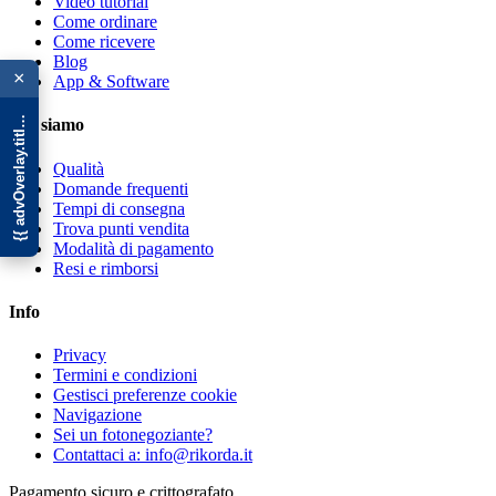
Video tutorial
Come ordinare
Come ricevere
{{ advOverlay.title || 'Promo' }}
Blog
×
App & Software
Chi siamo
Qualità
Domande frequenti
Tempi di consegna
Trova punti vendita
Modalità di pagamento
Resi e rimborsi
Info
Privacy
Termini e condizioni
Gestisci preferenze cookie
Navigazione
Sei un fotonegoziante?
Contattaci a: info@rikorda.it
Pagamento sicuro e crittografato