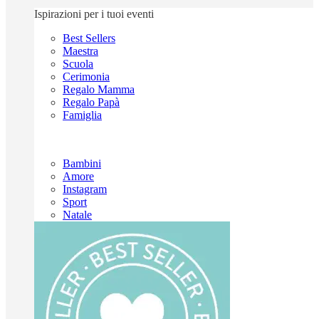
Ispirazioni per i tuoi eventi
Best Sellers
Maestra
Scuola
Cerimonia
Regalo Mamma
Regalo Papà
Famiglia
Bambini
Amore
Instagram
Sport
Natale