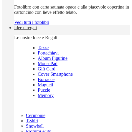
Fotolibro con carta satinata opaca e alla piacevole copertina in
cartoncino con lieve effetto telato.
Vedi tutti i fotolibri
Idee e regali
Le nostre Idee e Regali
Tazze
Portachiavi
Album Figurine
MousePad
Gift Card
Cover Smartphone
Borracce
Magneti
Puzzle
Memory
Cerimonie
T-shirt
Snowball
Profumi Auto