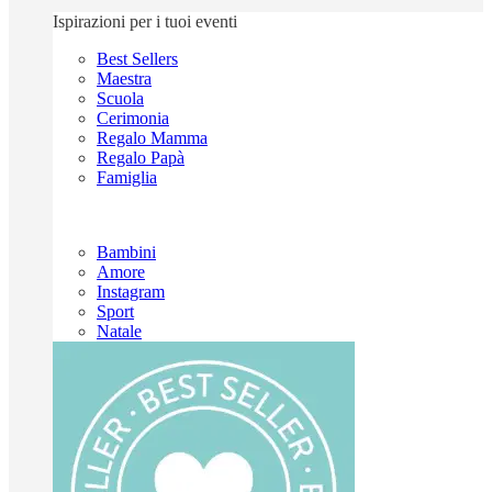
Ispirazioni per i tuoi eventi
Best Sellers
Maestra
Scuola
Cerimonia
Regalo Mamma
Regalo Papà
Famiglia
Bambini
Amore
Instagram
Sport
Natale