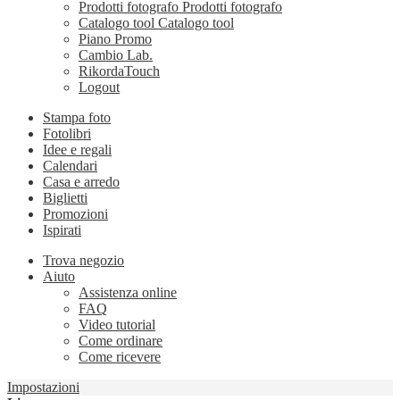
Prodotti fotografo
Prodotti fotografo
Catalogo tool
Catalogo tool
Piano Promo
Cambio Lab.
RikordaTouch
Logout
Stampa foto
Fotolibri
Idee e regali
Calendari
Casa e arredo
Biglietti
Promozioni
Ispirati
Trova negozio
Aiuto
Assistenza online
FAQ
Video tutorial
Come ordinare
Come ricevere
Impostazioni