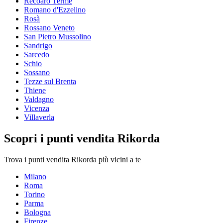
Recoaro Terme
Romano d'Ezzelino
Rosà
Rossano Veneto
San Pietro Mussolino
Sandrigo
Sarcedo
Schio
Sossano
Tezze sul Brenta
Thiene
Valdagno
Vicenza
Villaverla
Scopri i punti vendita Rikorda
Trova i punti vendita Rikorda più vicini a te
Milano
Roma
Torino
Parma
Bologna
Firenze