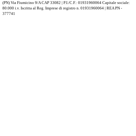
(PN) Via Fiumicino 9/A CAP 33082 | P.I./C.F.: 01931960064 Capitale sociale:
80.000 i.v. Iscritta al Reg. Imprese di registro n. 01931960064 | REA PN -
377741