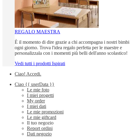
REGALO MAESTRA
È il momento di dire grazie a chi accompagna i nostri bimbi
ogni giorno. Trova l'idea regalo perfetta per le maestre e
personalizzala con i momenti più belli dell'anno scolastico!
Vedi tutti i prodotti Ispirati
Ciao!
Accedi
.
Ciao
{{ userData }}
Le mie foto
I miei progetti
My order
I miei dati
Le mie promozioni
Le mie giftcard
Il tuo negozio
Report ordini
Dati negozio