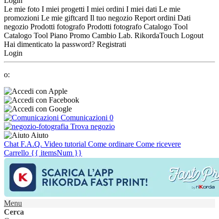
Login
Le mie foto
I miei progetti
I miei ordini
I miei dati
Le mie
promozioni
Le mie giftcard
Il tuo negozio
Report ordini
Dati
negozio
Prodotti fotografo
Prodotti fotografo
Catalogo Tool
Catalogo Tool
Piano Promo
Cambio Lab.
RikordaTouch
Logout
Hai dimenticato la password?
Registrati
Login
o:
Comunicazioni
0
Trova negozio
Aiuto
Chat
F.A.Q.
Video tutorial
Come ordinare
Come ricevere
Carrello
{{ itemsNum }}
Menu
Cerca