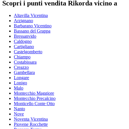
Scopri i punti vendita Rikorda vicino a
Altavilla Vicentina
Arzignano
Barbarano Vicentino
Bassano del Grappa
Bressanvido
Caldogno
Cartigliano
Castelgomberto
Chiampo
Costabissara
Creazzo
Gambellara
Longare
Lonigo
Malo
Montecchio Maggiore
Montecchio Precalcino
Monticello Conte Otto
Nanto
Nove
Noventa Vicentina
Piovene Rocchette