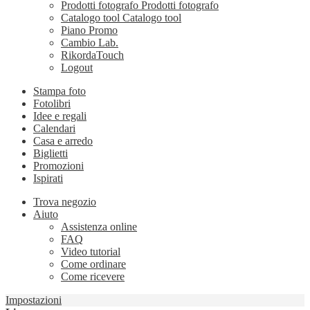
Prodotti fotografo
Prodotti fotografo
Catalogo tool
Catalogo tool
Piano Promo
Cambio Lab.
RikordaTouch
Logout
Stampa foto
Fotolibri
Idee e regali
Calendari
Casa e arredo
Biglietti
Promozioni
Ispirati
Trova negozio
Aiuto
Assistenza online
FAQ
Video tutorial
Come ordinare
Come ricevere
Impostazioni