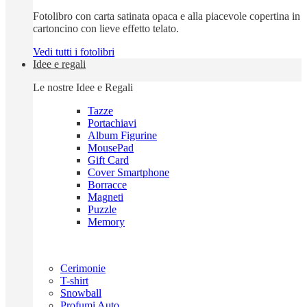
Fotolibro con carta satinata opaca e alla piacevole copertina in
cartoncino con lieve effetto telato.
Vedi tutti i fotolibri
Idee e regali
Le nostre Idee e Regali
Tazze
Portachiavi
Album Figurine
MousePad
Gift Card
Cover Smartphone
Borracce
Magneti
Puzzle
Memory
Cerimonie
T-shirt
Snowball
Profumi Auto