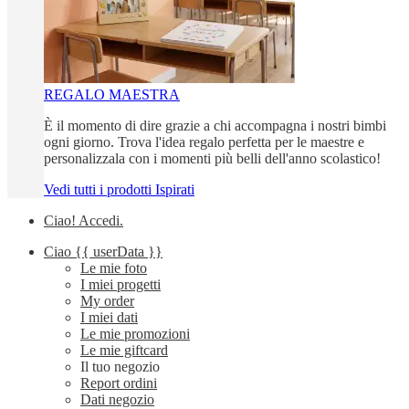
REGALO MAESTRA
È il momento di dire grazie a chi accompagna i nostri bimbi
ogni giorno. Trova l'idea regalo perfetta per le maestre e
personalizzala con i momenti più belli dell'anno scolastico!
Vedi tutti i prodotti Ispirati
Ciao!
Accedi
.
Ciao
{{ userData }}
Le mie foto
I miei progetti
My order
I miei dati
Le mie promozioni
Le mie giftcard
Il tuo negozio
Report ordini
Dati negozio