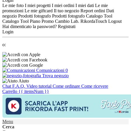
Login
Le mie foto
I miei progetti
I miei ordini
I miei dati
Le mie
promozioni
Le mie giftcard
Il tuo negozio
Report ordini
Dati
negozio
Prodotti fotografo
Prodotti fotografo
Catalogo Tool
Catalogo Tool
Piano Promo
Cambio Lab.
RikordaTouch
Logout
Hai dimenticato la password?
Registrati
Login
o:
Comunicazioni
0
Trova negozio
Aiuto
Chat
F.A.Q.
Video tutorial
Come ordinare
Come ricevere
Carrello
{{ itemsNum }}
Menu
Cerca