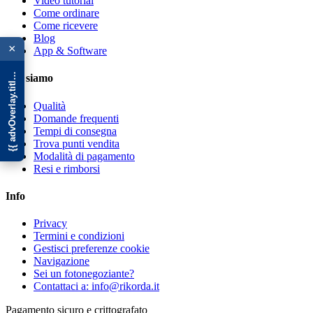
Video tutorial
Come ordinare
Come ricevere
{{ advOverlay.title || 'Promo' }}
Blog
×
App & Software
Chi siamo
Qualità
Domande frequenti
Tempi di consegna
Trova punti vendita
Modalità di pagamento
Resi e rimborsi
Info
Privacy
Termini e condizioni
Gestisci preferenze cookie
Navigazione
Sei un fotonegoziante?
Contattaci a: info@rikorda.it
Pagamento sicuro e crittografato