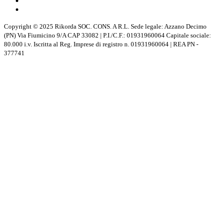
Copyright © 2025 Rikorda SOC. CONS. A R.L. Sede legale: Azzano Decimo
(PN) Via Fiumicino 9/A CAP 33082 | P.I./C.F.: 01931960064 Capitale sociale:
80.000 i.v. Iscritta al Reg. Imprese di registro n. 01931960064 | REA PN -
377741