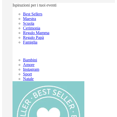
Ispirazioni per i tuoi eventi
Best Sellers
Maestra
Scuola
Cerimonia
Regalo Mamma
Regalo Papà
Famiglia
Bambini
Amore
Instagram
Sport
Natale