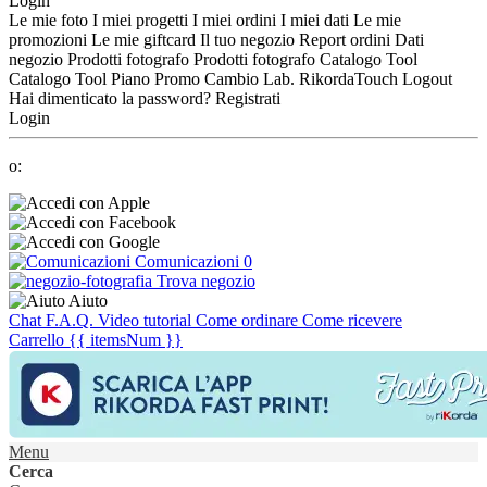
Login
Le mie foto
I miei progetti
I miei ordini
I miei dati
Le mie
promozioni
Le mie giftcard
Il tuo negozio
Report ordini
Dati
negozio
Prodotti fotografo
Prodotti fotografo
Catalogo Tool
Catalogo Tool
Piano Promo
Cambio Lab.
RikordaTouch
Logout
Hai dimenticato la password?
Registrati
Login
o:
Comunicazioni
0
Trova negozio
Aiuto
Chat
F.A.Q.
Video tutorial
Come ordinare
Come ricevere
Carrello
{{ itemsNum }}
Menu
Cerca