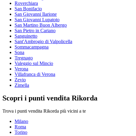
Roverchiara
San Bonifacio
San Giovanni Ilarione
San Giovanni Lupatoto
San Martino Buon Albergo
San Pietro in Cariano
Sanguinetto
Sant'Ambrogio di Valpolicella
Sommacampagna
Sona
Tregnago
Valeggio sul Mincio
Verona
Villafranca di Verona
Zevio
Zimella
Scopri i punti vendita Rikorda
Trova i punti vendita Rikorda più vicini a te
Milano
Roma
Torino