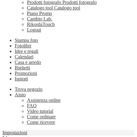
Prodotti fotografo
Prodotti fotografo
Catalogo tool
Catalogo tool
Piano Promo
Cambio Lab.
RikordaTouch
Logout
Stampa foto
Fotolibri
Idee e regali
Calendari
Casa e arredo
Biglietti
Promozioni
Ispirati
Trova negozio
Aiuto
Assistenza online
FAQ
Video tutorial
Come ordinare
Come ricevere
Impostazioni