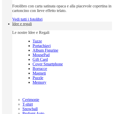
Fotolibro con carta satinata opaca e alla piacevole copertina in
cartoncino con lieve effetto telato.
Vedi tutti i fotolibri
Idee e regali
Le nostre Idee e Regali
Tazze
Portachiavi
Album Figurine
MousePad
Gift Card
Cover Smartphone
Borracce
Magneti
Puzzle
Memory
Cerimonie
T-shirt
Snowball
Profumi Auto