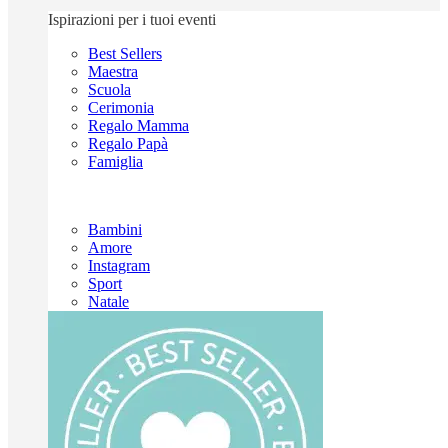
Ispirazioni per i tuoi eventi
Best Sellers
Maestra
Scuola
Cerimonia
Regalo Mamma
Regalo Papà
Famiglia
Bambini
Amore
Instagram
Sport
Natale