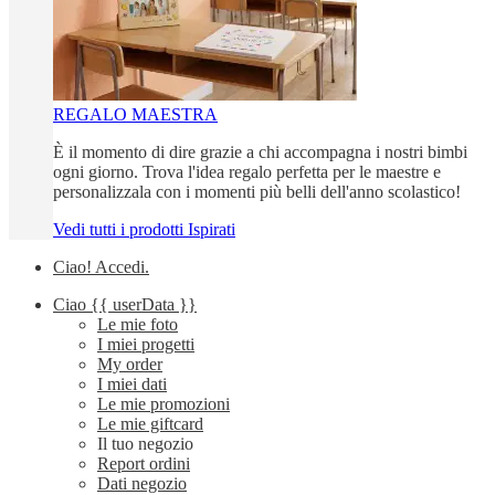
REGALO MAESTRA
È il momento di dire grazie a chi accompagna i nostri bimbi
ogni giorno. Trova l'idea regalo perfetta per le maestre e
personalizzala con i momenti più belli dell'anno scolastico!
Vedi tutti i prodotti Ispirati
Ciao!
Accedi
.
Ciao
{{ userData }}
Le mie foto
I miei progetti
My order
I miei dati
Le mie promozioni
Le mie giftcard
Il tuo negozio
Report ordini
Dati negozio