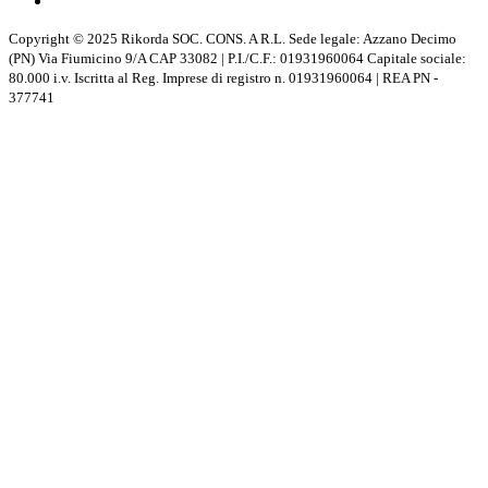
Copyright © 2025 Rikorda SOC. CONS. A R.L. Sede legale: Azzano Decimo
(PN) Via Fiumicino 9/A CAP 33082 | P.I./C.F.: 01931960064 Capitale sociale:
80.000 i.v. Iscritta al Reg. Imprese di registro n. 01931960064 | REA PN -
377741