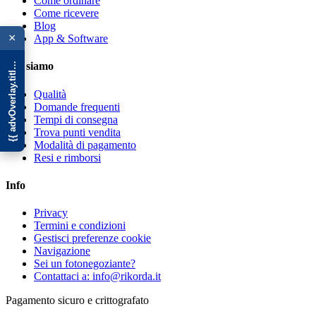
Come ordinare
Come ricevere
{{ advOverlay.title || 'Promo' }}
Blog
×
App & Software
Chi siamo
Qualità
Domande frequenti
Tempi di consegna
Trova punti vendita
Modalità di pagamento
Resi e rimborsi
Info
Privacy
Termini e condizioni
Gestisci preferenze cookie
Navigazione
Sei un fotonegoziante?
Contattaci a: info@rikorda.it
Pagamento sicuro e crittografato