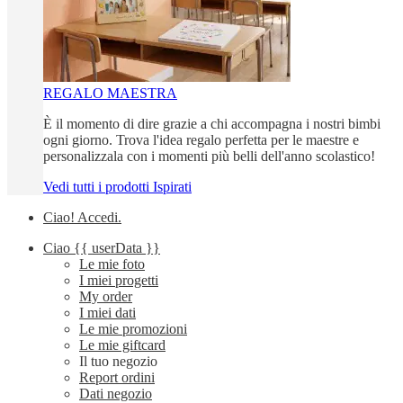
REGALO MAESTRA
È il momento di dire grazie a chi accompagna i nostri bimbi
ogni giorno. Trova l'idea regalo perfetta per le maestre e
personalizzala con i momenti più belli dell'anno scolastico!
Vedi tutti i prodotti Ispirati
Ciao!
Accedi
.
Ciao
{{ userData }}
Le mie foto
I miei progetti
My order
I miei dati
Le mie promozioni
Le mie giftcard
Il tuo negozio
Report ordini
Dati negozio