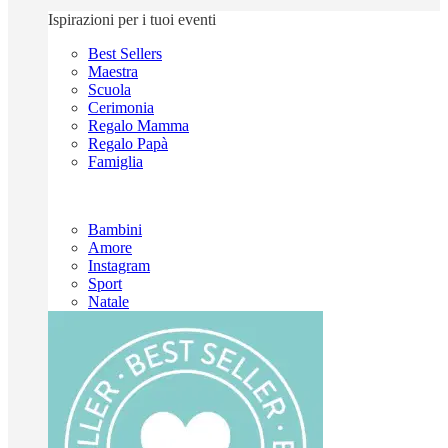
Ispirazioni per i tuoi eventi
Best Sellers
Maestra
Scuola
Cerimonia
Regalo Mamma
Regalo Papà
Famiglia
Bambini
Amore
Instagram
Sport
Natale