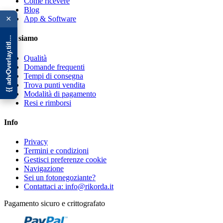
Come ricevere
{{ advOverlay.title || 'Promo' }}
Blog
×
App & Software
Chi siamo
Qualità
Domande frequenti
Tempi di consegna
Trova punti vendita
Modalità di pagamento
Resi e rimborsi
Info
Privacy
Termini e condizioni
Gestisci preferenze cookie
Navigazione
Sei un fotonegoziante?
Contattaci a: info@rikorda.it
Pagamento sicuro e crittografato