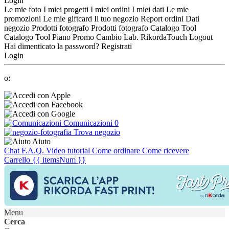
Login
Le mie foto
I miei progetti
I miei ordini
I miei dati
Le mie
promozioni
Le mie giftcard
Il tuo negozio
Report ordini
Dati
negozio
Prodotti fotografo
Prodotti fotografo
Catalogo Tool
Catalogo Tool
Piano Promo
Cambio Lab.
RikordaTouch
Logout
Hai dimenticato la password?
Registrati
Login
o:
Comunicazioni
0
Trova negozio
Aiuto
Chat
F.A.Q.
Video tutorial
Come ordinare
Come ricevere
Carrello
{{ itemsNum }}
Menu
Cerca