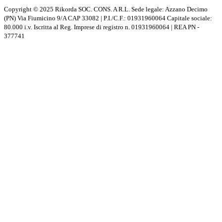
Copyright © 2025 Rikorda SOC. CONS. A R.L. Sede legale: Azzano Decimo
(PN) Via Fiumicino 9/A CAP 33082 | P.I./C.F.: 01931960064 Capitale sociale:
80.000 i.v. Iscritta al Reg. Imprese di registro n. 01931960064 | REA PN -
377741