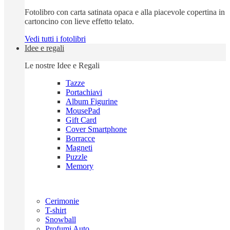
Fotolibro con carta satinata opaca e alla piacevole copertina in
cartoncino con lieve effetto telato.
Vedi tutti i fotolibri
Idee e regali
Le nostre Idee e Regali
Tazze
Portachiavi
Album Figurine
MousePad
Gift Card
Cover Smartphone
Borracce
Magneti
Puzzle
Memory
Cerimonie
T-shirt
Snowball
Profumi Auto