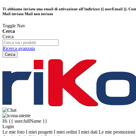
Ti abbiamo inviato una email di attivazione all’indirizzo
{{ userEmail }}
. Con
Mail inviata
Mail non inviata
Toggle Nav
Cerca
Cerca
Ricerca avanzata
Cerca
Hi
{{ user.fullName }}
Login
Le mie foto
I miei progetti
I miei ordini
I miei dati
Le mie promozion