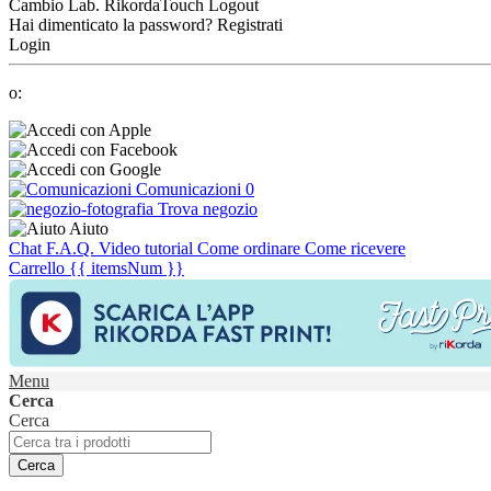
Cambio Lab.
RikordaTouch
Logout
Hai dimenticato la password?
Registrati
Login
o:
Comunicazioni
0
Trova negozio
Aiuto
Chat
F.A.Q.
Video tutorial
Come ordinare
Come ricevere
Carrello
{{ itemsNum }}
Menu
Cerca
Cerca
Cerca