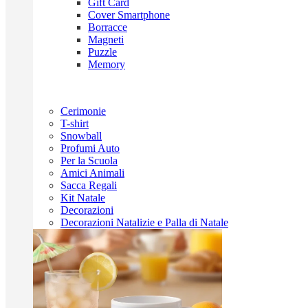
Gift Card
Cover Smartphone
Borracce
Magneti
Puzzle
Memory
Cerimonie
T-shirt
Snowball
Profumi Auto
Per la Scuola
Amici Animali
Sacca Regali
Kit Natale
Decorazioni
Decorazioni Natalizie e Palla di Natale