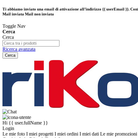
Ti abbiamo inviato una email di attivazione all’indirizzo
{{ userEmail }}
. Con
Mail inviata
Mail non inviata
Toggle Nav
Cerca
Cerca
Ricerca avanzata
Cerca
Hi
{{ user.fullName }}
Login
Le mie foto
I miei progetti
I miei ordini
I miei dati
Le mie promozion