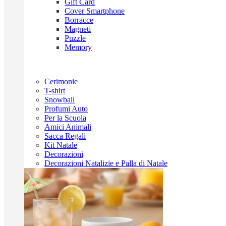
Gift Card
Cover Smartphone
Borracce
Magneti
Puzzle
Memory
Cerimonie
T-shirt
Snowball
Profumi Auto
Per la Scuola
Amici Animali
Sacca Regali
Kit Natale
Decorazioni
Decorazioni Natalizie e Palla di Natale