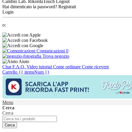
Cambio Lab.
RikordaTouch
Logout
Hai dimenticato la password?
Registrati
Login
o:
Comunicazioni
0
Trova negozio
Aiuto
Chat
F.A.Q.
Video tutorial
Come ordinare
Come ricevere
Carrello
{{ itemsNum }}
Menu
Cerca
Cerca
Cerca