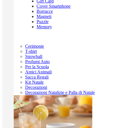
Gift Card
Cover Smartphone
Borracce
Magneti
Puzzle
Memory
Cerimonie
T-shirt
Snowball
Profumi Auto
Per la Scuola
Amici Animali
Sacca Regali
Kit Natale
Decorazioni
Decorazioni Natalizie e Palla di Natale