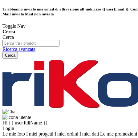
Ti abbiamo inviato una email di attivazione all’indirizzo
{{ userEmail }}
. Con
Mail inviata
Mail non inviata
Toggle Nav
Cerca
Cerca
Ricerca avanzata
Cerca
Hi
{{ user.fullName }}
Login
Le mie foto
I miei progetti
I miei ordini
I miei dati
Le mie promozion