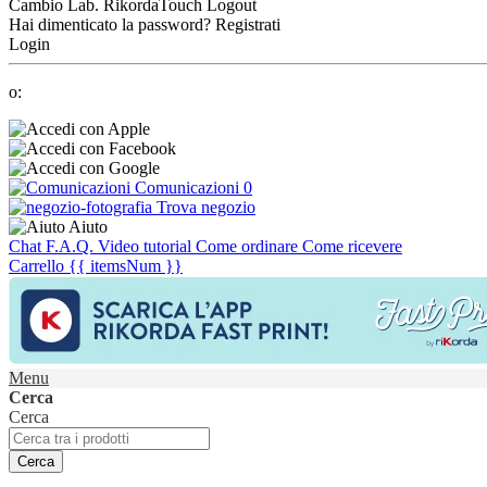
Cambio Lab.
RikordaTouch
Logout
Hai dimenticato la password?
Registrati
Login
o:
Comunicazioni
0
Trova negozio
Aiuto
Chat
F.A.Q.
Video tutorial
Come ordinare
Come ricevere
Carrello
{{ itemsNum }}
Menu
Cerca
Cerca
Cerca