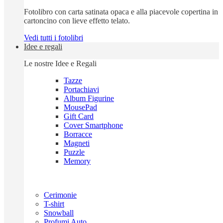
Fotolibro con carta satinata opaca e alla piacevole copertina in
cartoncino con lieve effetto telato.
Vedi tutti i fotolibri
Idee e regali
Le nostre Idee e Regali
Tazze
Portachiavi
Album Figurine
MousePad
Gift Card
Cover Smartphone
Borracce
Magneti
Puzzle
Memory
Cerimonie
T-shirt
Snowball
Profumi Auto