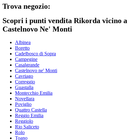
Trova negozio:
Scopri i punti vendita Rikorda vicino a
Castelnovo Ne' Monti
Albinea
Boretto
Cadelbosco di Sopra
Campegine
Casalgrande
Castelnovo ne' Monti
Cavriago
Correggio
Guastalla
Montecchio Emilia
Novellara
Poviglio
Quattro Castella
Reggio Emilia
Reggiolo
Rio Saliceto
Rolo
Toano