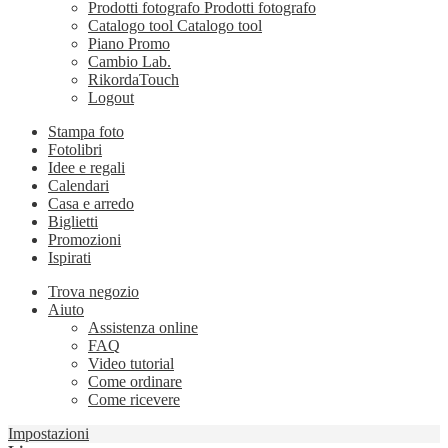
Prodotti fotografo
Prodotti fotografo
Catalogo tool
Catalogo tool
Piano Promo
Cambio Lab.
RikordaTouch
Logout
Stampa foto
Fotolibri
Idee e regali
Calendari
Casa e arredo
Biglietti
Promozioni
Ispirati
Trova negozio
Aiuto
Assistenza online
FAQ
Video tutorial
Come ordinare
Come ricevere
Impostazioni