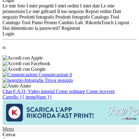
Login
Le mie foto
I miei progetti
I miei ordini
I miei dati
Le mie
promozioni
Le mie giftcard
Il tuo negozio
Report ordini
Dati
negozio
Prodotti fotografo
Prodotti fotografo
Catalogo Tool
Catalogo Tool
Piano Promo
Cambio Lab.
RikordaTouch
Logout
Hai dimenticato la password?
Registrati
Login
o:
Comunicazioni
0
Trova negozio
Aiuto
Chat
F.A.Q.
Video tutorial
Come ordinare
Come ricevere
Carrello
{{ itemsNum }}
Menu
Cerca