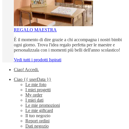
REGALO MAESTRA
È il momento di dire grazie a chi accompagna i nostri bimbi
ogni giorno. Trova l'idea regalo perfetta per le maestre e
personalizzala con i momenti più belli dell'anno scolastico!
Vedi tutti i prodotti Ispirati
Ciao!
Accedi
.
Ciao
{{ userData }}
Le mie foto
I miei progetti
My order
I miei dati
Le mie promozioni
Le mie giftcard
Il tuo negozio
Report ordini
Dati negozio