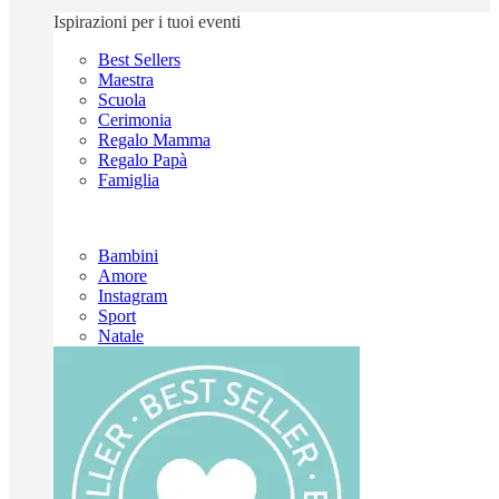
Ispirazioni per i tuoi eventi
Best Sellers
Maestra
Scuola
Cerimonia
Regalo Mamma
Regalo Papà
Famiglia
Bambini
Amore
Instagram
Sport
Natale