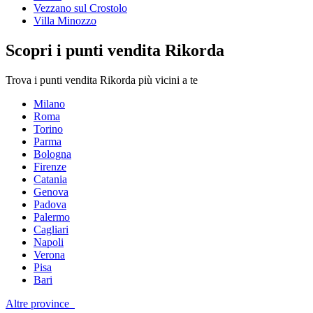
Vezzano sul Crostolo
Villa Minozzo
Scopri i punti vendita Rikorda
Trova i punti vendita Rikorda più vicini a te
Milano
Roma
Torino
Parma
Bologna
Firenze
Catania
Genova
Padova
Palermo
Cagliari
Napoli
Verona
Pisa
Bari
Altre province