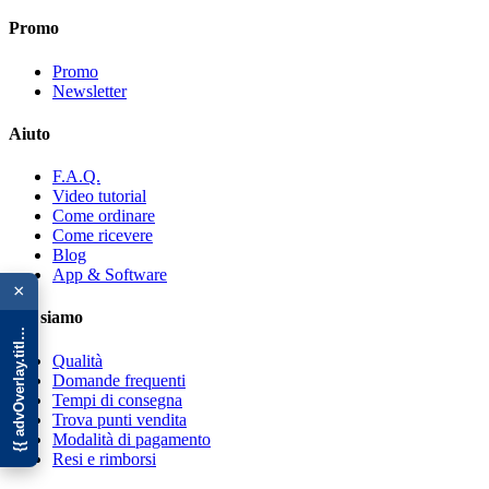
Promo
Promo
Newsletter
Aiuto
F.A.Q.
Video tutorial
Come ordinare
Come ricevere
Blog
{{ advOverlay.title || 'Promo' }}
App & Software
×
Chi siamo
Qualità
Domande frequenti
Tempi di consegna
Trova punti vendita
Modalità di pagamento
Resi e rimborsi