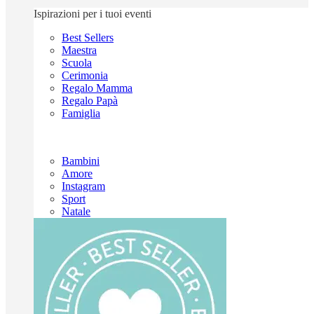
Ispirazioni per i tuoi eventi
Best Sellers
Maestra
Scuola
Cerimonia
Regalo Mamma
Regalo Papà
Famiglia
Bambini
Amore
Instagram
Sport
Natale