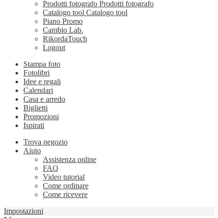
Prodotti fotografo
Prodotti fotografo
Catalogo tool
Catalogo tool
Piano Promo
Cambio Lab.
RikordaTouch
Logout
Stampa foto
Fotolibri
Idee e regali
Calendari
Casa e arredo
Biglietti
Promozioni
Ispirati
Trova negozio
Aiuto
Assistenza online
FAQ
Video tutorial
Come ordinare
Come ricevere
Impostazioni