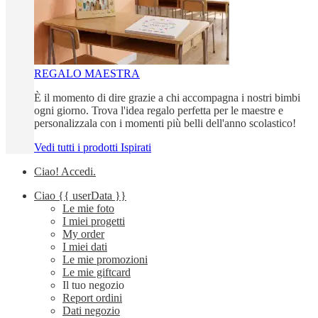
REGALO MAESTRA
È il momento di dire grazie a chi accompagna i nostri bimbi
ogni giorno. Trova l'idea regalo perfetta per le maestre e
personalizzala con i momenti più belli dell'anno scolastico!
Vedi tutti i prodotti Ispirati
Ciao!
Accedi
.
Ciao
{{ userData }}
Le mie foto
I miei progetti
My order
I miei dati
Le mie promozioni
Le mie giftcard
Il tuo negozio
Report ordini
Dati negozio