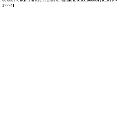
80.000 i.v. Iscritta al Reg. Imprese di registro n. 01931960064 | REA PN -
377741