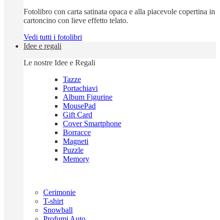
Fotolibro con carta satinata opaca e alla piacevole copertina in
cartoncino con lieve effetto telato.
Vedi tutti i fotolibri
Idee e regali
Le nostre Idee e Regali
Tazze
Portachiavi
Album Figurine
MousePad
Gift Card
Cover Smartphone
Borracce
Magneti
Puzzle
Memory
Cerimonie
T-shirt
Snowball
Profumi Auto