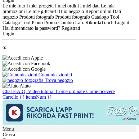
Login
Le mie foto
I miei progetti
I miei ordini
I miei dati
Le mie
promozioni
Le mie giftcard
Il tuo negozio
Report ordini
Dati
negozio
Prodotti fotografo
Prodotti fotografo
Catalogo Tool
Catalogo Tool
Piano Promo
Cambio Lab.
RikordaTouch
Logout
Hai dimenticato la password?
Registrati
Login
o:
Comunicazioni
0
Trova negozio
Aiuto
Chat
F.A.Q.
Video tutorial
Come ordinare
Come ricevere
Carrello
{{ itemsNum }}
Menu
Cerca