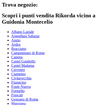
Trova negozio:
Scopri i punti vendita Rikorda vicino a
Guidonia Montecelio
Albano Laziale
Anguillara Sabazia
Anzio
Ardea
Bracciano
Campagnano di Roma
Capena
Castel Gandolfo
Castel Madama
Cerveteri
Ciampino
Civitavecchia
Fiumicino
Fonte Nuova
Formello
Frascati
Genzano di Roma
Manziana