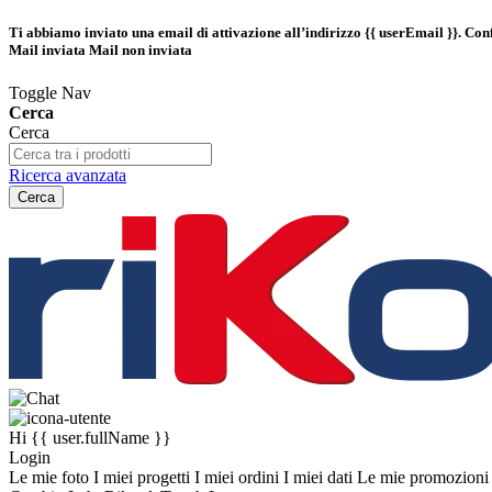
Ti abbiamo inviato una email di attivazione all’indirizzo
{{ userEmail }}
. Con
Mail inviata
Mail non inviata
Toggle Nav
Cerca
Cerca
Ricerca avanzata
Cerca
Hi
{{ user.fullName }}
Login
Le mie foto
I miei progetti
I miei ordini
I miei dati
Le mie promozion