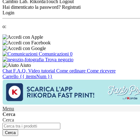
Cambio Lab.
RikordaTouch
Logout
Hai dimenticato la password?
Registrati
Login
o:
Comunicazioni
0
Trova negozio
Aiuto
Chat
F.A.Q.
Video tutorial
Come ordinare
Come ricevere
Carrello
{{ itemsNum }}
Menu
Cerca
Cerca
Cerca