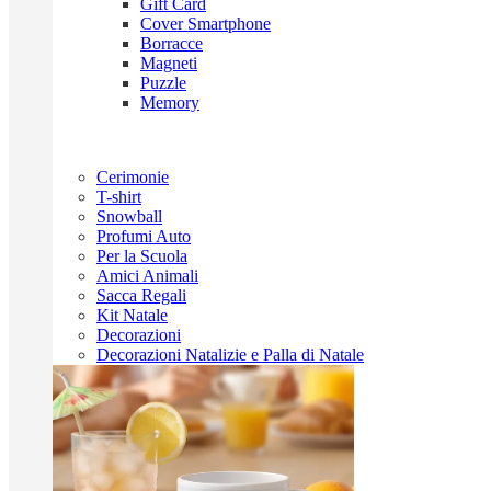
Gift Card
Cover Smartphone
Borracce
Magneti
Puzzle
Memory
Cerimonie
T-shirt
Snowball
Profumi Auto
Per la Scuola
Amici Animali
Sacca Regali
Kit Natale
Decorazioni
Decorazioni Natalizie e Palla di Natale