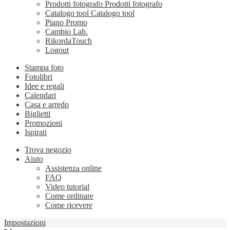
Prodotti fotografo
Prodotti fotografo
Catalogo tool
Catalogo tool
Piano Promo
Cambio Lab.
RikordaTouch
Logout
Stampa foto
Fotolibri
Idee e regali
Calendari
Casa e arredo
Biglietti
Promozioni
Ispirati
Trova negozio
Aiuto
Assistenza online
FAQ
Video tutorial
Come ordinare
Come ricevere
Impostazioni