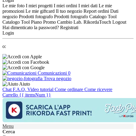
Login
Le mie foto
I miei progetti
I miei ordini
I miei dati
Le mie
promozioni
Le mie giftcard
Il tuo negozio
Report ordini
Dati
negozio
Prodotti fotografo
Prodotti fotografo
Catalogo Tool
Catalogo Tool
Piano Promo
Cambio Lab.
RikordaTouch
Logout
Hai dimenticato la password?
Registrati
Login
o:
Comunicazioni
0
Trova negozio
Aiuto
Chat
F.A.Q.
Video tutorial
Come ordinare
Come ricevere
Carrello
{{ itemsNum }}
Menu
Cerca