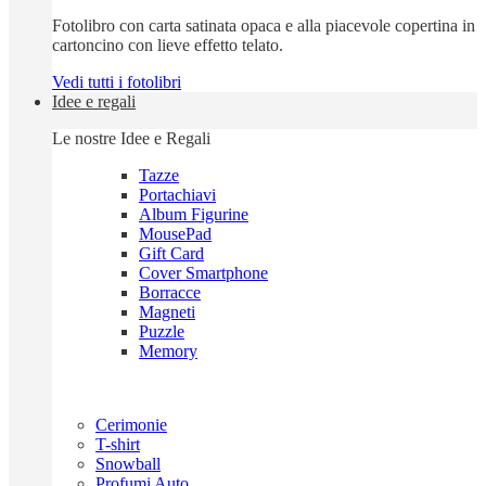
Fotolibro con carta satinata opaca e alla piacevole copertina in
cartoncino con lieve effetto telato.
Vedi tutti i fotolibri
Idee e regali
Le nostre Idee e Regali
Tazze
Portachiavi
Album Figurine
MousePad
Gift Card
Cover Smartphone
Borracce
Magneti
Puzzle
Memory
Cerimonie
T-shirt
Snowball
Profumi Auto