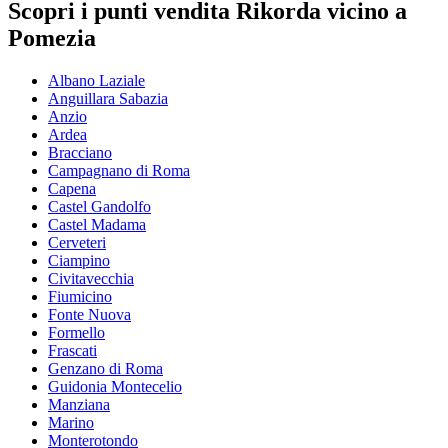
Scopri i punti vendita Rikorda vicino a
Pomezia
Albano Laziale
Anguillara Sabazia
Anzio
Ardea
Bracciano
Campagnano di Roma
Capena
Castel Gandolfo
Castel Madama
Cerveteri
Ciampino
Civitavecchia
Fiumicino
Fonte Nuova
Formello
Frascati
Genzano di Roma
Guidonia Montecelio
Manziana
Marino
Monterotondo