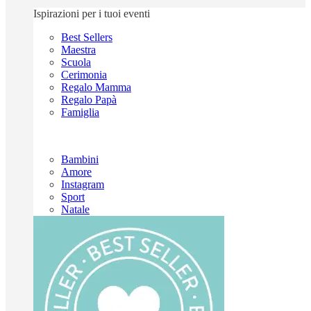
Ispirazioni per i tuoi eventi
Best Sellers
Maestra
Scuola
Cerimonia
Regalo Mamma
Regalo Papà
Famiglia
Bambini
Amore
Instagram
Sport
Natale