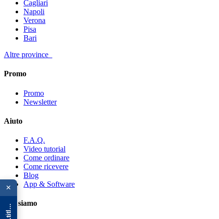
Cagliari
Napoli
Verona
Pisa
Bari
Altre province
Promo
Promo
Newsletter
Aiuto
F.A.Q.
Video tutorial
Come ordinare
Come ricevere
{{ advOverlay.title || 'Promo' }}
Blog
App & Software
×
Chi siamo