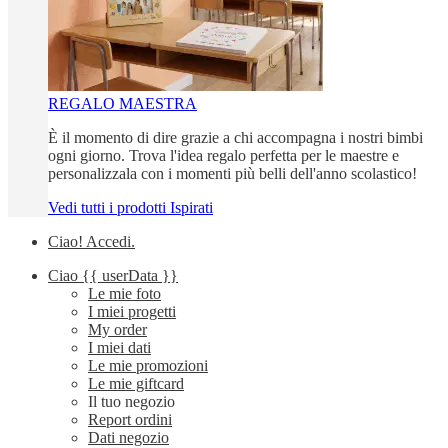
REGALO MAESTRA
È il momento di dire grazie a chi accompagna i nostri bimbi
ogni giorno. Trova l'idea regalo perfetta per le maestre e
personalizzala con i momenti più belli dell'anno scolastico!
Vedi tutti i prodotti Ispirati
Ciao!
Accedi
.
Ciao
{{ userData }}
Le mie foto
I miei progetti
My order
I miei dati
Le mie promozioni
Le mie giftcard
Il tuo negozio
Report ordini
Dati negozio