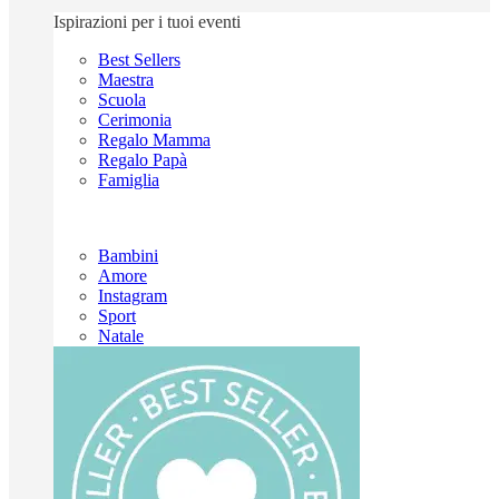
Ispirazioni per i tuoi eventi
Best Sellers
Maestra
Scuola
Cerimonia
Regalo Mamma
Regalo Papà
Famiglia
Bambini
Amore
Instagram
Sport
Natale