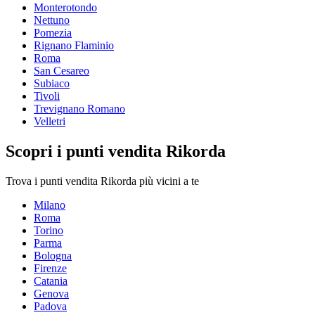
Monterotondo
Nettuno
Pomezia
Rignano Flaminio
Roma
San Cesareo
Subiaco
Tivoli
Trevignano Romano
Velletri
Scopri i punti vendita Rikorda
Trova i punti vendita Rikorda più vicini a te
Milano
Roma
Torino
Parma
Bologna
Firenze
Catania
Genova
Padova