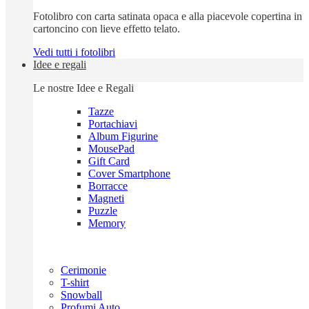
Fotolibro con carta satinata opaca e alla piacevole copertina in
cartoncino con lieve effetto telato.
Vedi tutti i fotolibri
Idee e regali
Le nostre Idee e Regali
Tazze
Portachiavi
Album Figurine
MousePad
Gift Card
Cover Smartphone
Borracce
Magneti
Puzzle
Memory
Cerimonie
T-shirt
Snowball
Profumi Auto