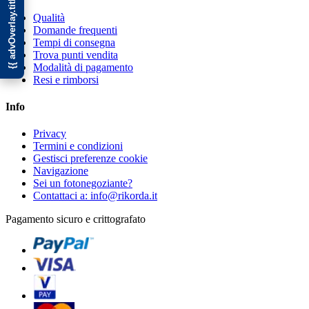
{{ advOverlay.title || 'Promo' }}
Qualità
Domande frequenti
Tempi di consegna
Trova punti vendita
Modalità di pagamento
Resi e rimborsi
Info
Privacy
Termini e condizioni
Gestisci preferenze cookie
Navigazione
Sei un fotonegoziante?
Contattaci a: info@rikorda.it
Pagamento sicuro e crittografato