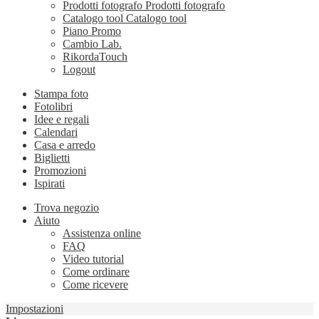
Prodotti fotografo
Prodotti fotografo
Catalogo tool
Catalogo tool
Piano Promo
Cambio Lab.
RikordaTouch
Logout
Stampa foto
Fotolibri
Idee e regali
Calendari
Casa e arredo
Biglietti
Promozioni
Ispirati
Trova negozio
Aiuto
Assistenza online
FAQ
Video tutorial
Come ordinare
Come ricevere
Impostazioni