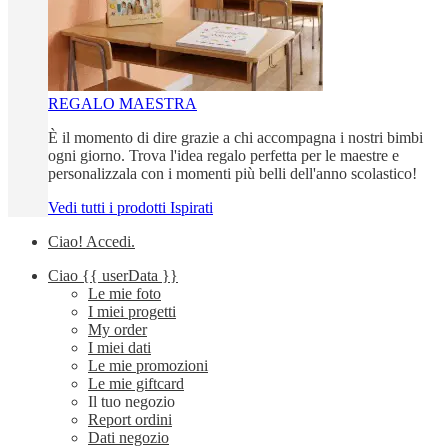
REGALO MAESTRA
È il momento di dire grazie a chi accompagna i nostri bimbi
ogni giorno. Trova l'idea regalo perfetta per le maestre e
personalizzala con i momenti più belli dell'anno scolastico!
Vedi tutti i prodotti Ispirati
Ciao!
Accedi
.
Ciao
{{ userData }}
Le mie foto
I miei progetti
My order
I miei dati
Le mie promozioni
Le mie giftcard
Il tuo negozio
Report ordini
Dati negozio