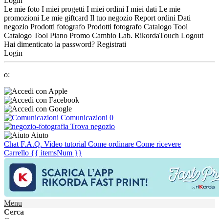
Login
Le mie foto
I miei progetti
I miei ordini
I miei dati
Le mie
promozioni
Le mie giftcard
Il tuo negozio
Report ordini
Dati
negozio
Prodotti fotografo
Prodotti fotografo
Catalogo Tool
Catalogo Tool
Piano Promo
Cambio Lab.
RikordaTouch
Logout
Hai dimenticato la password?
Registrati
Login
o:
Comunicazioni
0
Trova negozio
Aiuto
Chat
F.A.Q.
Video tutorial
Come ordinare
Come ricevere
Carrello
{{ itemsNum }}
Menu
Cerca