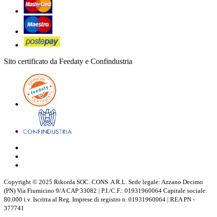
Sito certificato da Feedaty e Confindustria
Copyright © 2025 Rikorda SOC. CONS. A R.L. Sede legale: Azzano Decimo
(PN) Via Fiumicino 9/A CAP 33082 | P.I./C.F.: 01931960064 Capitale sociale:
80.000 i.v. Iscritta al Reg. Imprese di registro n. 01931960064 | REA PN -
377741