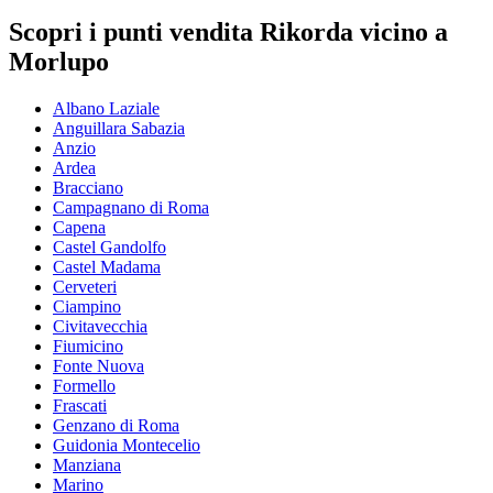
Scopri i punti vendita Rikorda vicino a
Morlupo
Albano Laziale
Anguillara Sabazia
Anzio
Ardea
Bracciano
Campagnano di Roma
Capena
Castel Gandolfo
Castel Madama
Cerveteri
Ciampino
Civitavecchia
Fiumicino
Fonte Nuova
Formello
Frascati
Genzano di Roma
Guidonia Montecelio
Manziana
Marino