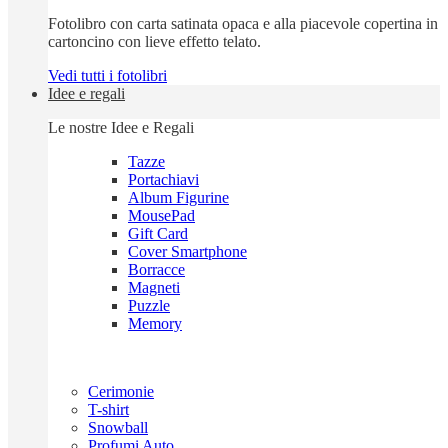
Fotolibro con carta satinata opaca e alla piacevole copertina in
cartoncino con lieve effetto telato.
Vedi tutti i fotolibri
Idee e regali
Le nostre Idee e Regali
Tazze
Portachiavi
Album Figurine
MousePad
Gift Card
Cover Smartphone
Borracce
Magneti
Puzzle
Memory
Cerimonie
T-shirt
Snowball
Profumi Auto