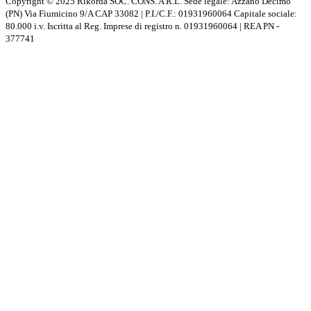
Copyright © 2025 Rikorda SOC. CONS. A R.L. Sede legale: Azzano Decimo
(PN) Via Fiumicino 9/A CAP 33082 | P.I./C.F.: 01931960064 Capitale sociale:
80.000 i.v. Iscritta al Reg. Imprese di registro n. 01931960064 | REA PN -
377741