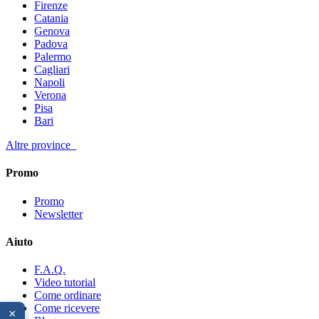
Firenze
Catania
Genova
Padova
Palermo
Cagliari
Napoli
Verona
Pisa
Bari
Altre province
Promo
Promo
Newsletter
Aiuto
F.A.Q.
Video tutorial
Come ordinare
Come ricevere
×