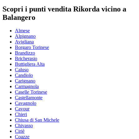
Scopri i punti vendita Rikorda vicino a
Balangero
Almese
Alpignano
Avigliana
Borgaro Torinese
Brandizzo
Bricherasio
Buttigliera Alta
Caluso
Candiolo
Carignano
Carmagnola
Caselle Torinese
Castellamonte
Cavagnolo
Cavour
Chieri
Chiusa di San Michele
Chivasso
Ciriè
Coazze