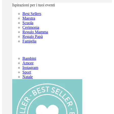
Ispirazioni per i tuoi eventi
Best Sellers
Maestra
Scuola
Cerimonia
Regalo Mamma
Regalo Papà
Famiglia
Bambini
Amore
Instagram
Sport
Natale