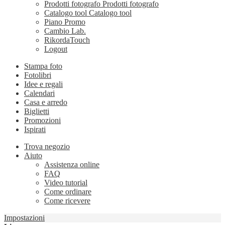
Prodotti fotografo
Prodotti fotografo
Catalogo tool
Catalogo tool
Piano Promo
Cambio Lab.
RikordaTouch
Logout
Stampa foto
Fotolibri
Idee e regali
Calendari
Casa e arredo
Biglietti
Promozioni
Ispirati
Trova negozio
Aiuto
Assistenza online
FAQ
Video tutorial
Come ordinare
Come ricevere
Impostazioni