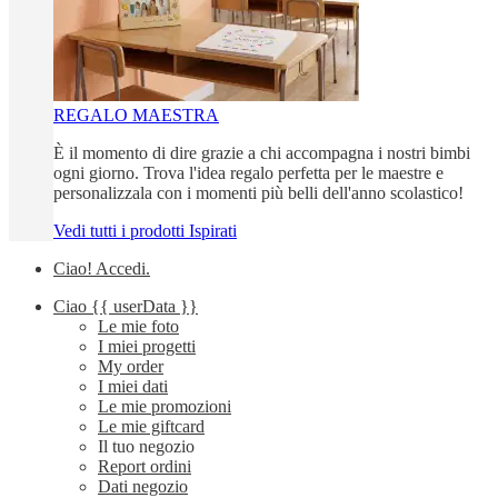
REGALO MAESTRA
È il momento di dire grazie a chi accompagna i nostri bimbi
ogni giorno. Trova l'idea regalo perfetta per le maestre e
personalizzala con i momenti più belli dell'anno scolastico!
Vedi tutti i prodotti Ispirati
Ciao!
Accedi
.
Ciao
{{ userData }}
Le mie foto
I miei progetti
My order
I miei dati
Le mie promozioni
Le mie giftcard
Il tuo negozio
Report ordini
Dati negozio