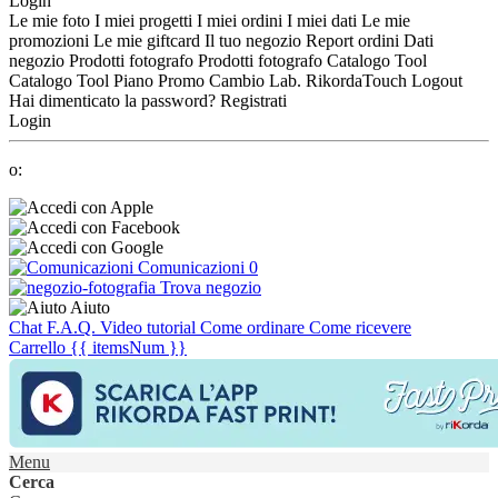
Login
Le mie foto
I miei progetti
I miei ordini
I miei dati
Le mie
promozioni
Le mie giftcard
Il tuo negozio
Report ordini
Dati
negozio
Prodotti fotografo
Prodotti fotografo
Catalogo Tool
Catalogo Tool
Piano Promo
Cambio Lab.
RikordaTouch
Logout
Hai dimenticato la password?
Registrati
Login
o:
Comunicazioni
0
Trova negozio
Aiuto
Chat
F.A.Q.
Video tutorial
Come ordinare
Come ricevere
Carrello
{{ itemsNum }}
Menu
Cerca