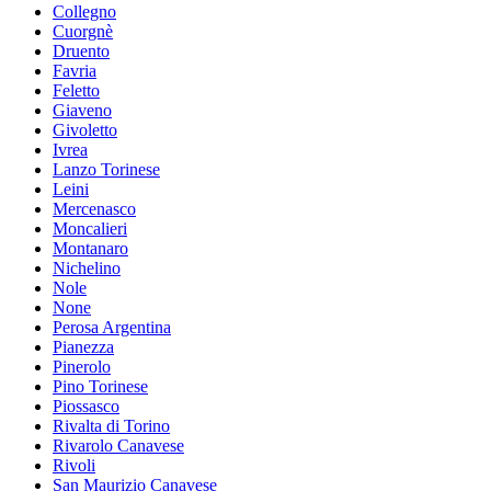
Collegno
Cuorgnè
Druento
Favria
Feletto
Giaveno
Givoletto
Ivrea
Lanzo Torinese
Leini
Mercenasco
Moncalieri
Montanaro
Nichelino
Nole
None
Perosa Argentina
Pianezza
Pinerolo
Pino Torinese
Piossasco
Rivalta di Torino
Rivarolo Canavese
Rivoli
San Maurizio Canavese