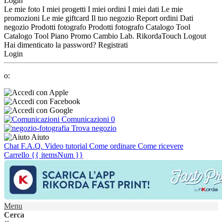
Login
Le mie foto
I miei progetti
I miei ordini
I miei dati
Le mie
promozioni
Le mie giftcard
Il tuo negozio
Report ordini
Dati
negozio
Prodotti fotografo
Prodotti fotografo
Catalogo Tool
Catalogo Tool
Piano Promo
Cambio Lab.
RikordaTouch
Logout
Hai dimenticato la password?
Registrati
Login
o:
Comunicazioni
0
Trova negozio
Aiuto
Chat
F.A.Q.
Video tutorial
Come ordinare
Come ricevere
Carrello
{{ itemsNum }}
Menu
Cerca