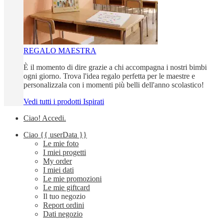
REGALO MAESTRA
È il momento di dire grazie a chi accompagna i nostri bimbi
ogni giorno. Trova l'idea regalo perfetta per le maestre e
personalizzala con i momenti più belli dell'anno scolastico!
Vedi tutti i prodotti Ispirati
Ciao!
Accedi
.
Ciao
{{ userData }}
Le mie foto
I miei progetti
My order
I miei dati
Le mie promozioni
Le mie giftcard
Il tuo negozio
Report ordini
Dati negozio