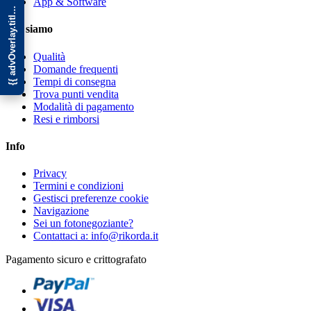
{{ advOverlay.title || 'Promo' }}
App & Software
Chi siamo
Qualità
Domande frequenti
Tempi di consegna
Trova punti vendita
Modalità di pagamento
Resi e rimborsi
Info
Privacy
Termini e condizioni
Gestisci preferenze cookie
Navigazione
Sei un fotonegoziante?
Contattaci a: info@rikorda.it
Pagamento sicuro e crittografato