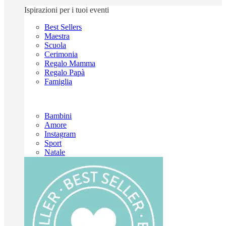
Ispirazioni per i tuoi eventi
Best Sellers
Maestra
Scuola
Cerimonia
Regalo Mamma
Regalo Papà
Famiglia
Bambini
Amore
Instagram
Sport
Natale