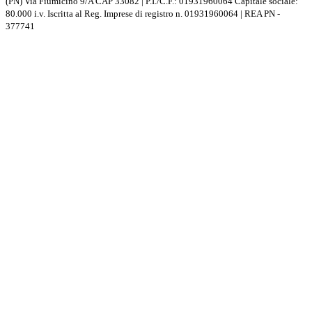
(PN) Via Fiumicino 9/A CAP 33082 | P.I./C.F.: 01931960064 Capitale sociale:
80.000 i.v. Iscritta al Reg. Imprese di registro n. 01931960064 | REA PN -
377741