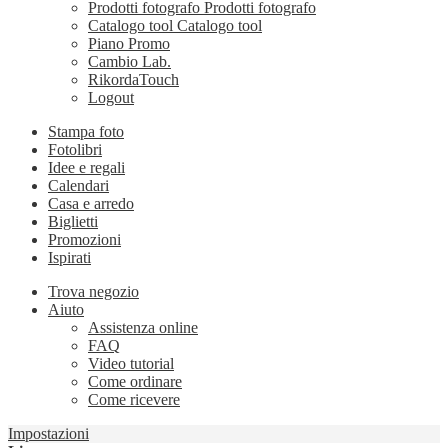
Prodotti fotografo
Prodotti fotografo
Catalogo tool
Catalogo tool
Piano Promo
Cambio Lab.
RikordaTouch
Logout
Stampa foto
Fotolibri
Idee e regali
Calendari
Casa e arredo
Biglietti
Promozioni
Ispirati
Trova negozio
Aiuto
Assistenza online
FAQ
Video tutorial
Come ordinare
Come ricevere
Impostazioni