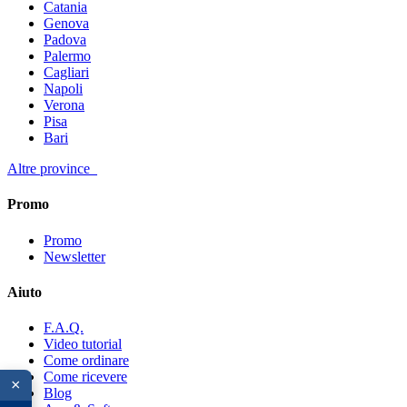
Catania
Genova
Padova
Palermo
Cagliari
Napoli
Verona
Pisa
Bari
Altre province
Promo
Promo
Newsletter
Aiuto
F.A.Q.
Video tutorial
Come ordinare
Come ricevere
×
Blog