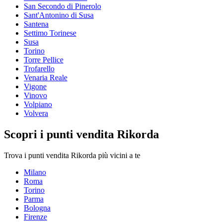
San Secondo di Pinerolo
Sant'Antonino di Susa
Santena
Settimo Torinese
Susa
Torino
Torre Pellice
Trofarello
Venaria Reale
Vigone
Vinovo
Volpiano
Volvera
Scopri i punti vendita Rikorda
Trova i punti vendita Rikorda più vicini a te
Milano
Roma
Torino
Parma
Bologna
Firenze