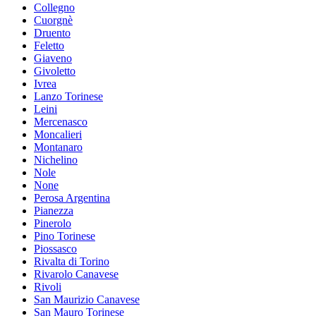
Collegno
Cuorgnè
Druento
Feletto
Giaveno
Givoletto
Ivrea
Lanzo Torinese
Leini
Mercenasco
Moncalieri
Montanaro
Nichelino
Nole
None
Perosa Argentina
Pianezza
Pinerolo
Pino Torinese
Piossasco
Rivalta di Torino
Rivarolo Canavese
Rivoli
San Maurizio Canavese
San Mauro Torinese