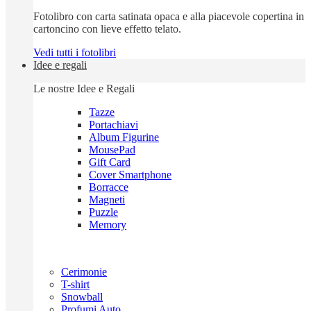
Fotolibro con carta satinata opaca e alla piacevole copertina in
cartoncino con lieve effetto telato.
Vedi tutti i fotolibri
Idee e regali
Le nostre Idee e Regali
Tazze
Portachiavi
Album Figurine
MousePad
Gift Card
Cover Smartphone
Borracce
Magneti
Puzzle
Memory
Cerimonie
T-shirt
Snowball
Profumi Auto