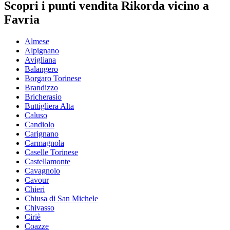
Scopri i punti vendita Rikorda vicino a
Favria
Almese
Alpignano
Avigliana
Balangero
Borgaro Torinese
Brandizzo
Bricherasio
Buttigliera Alta
Caluso
Candiolo
Carignano
Carmagnola
Caselle Torinese
Castellamonte
Cavagnolo
Cavour
Chieri
Chiusa di San Michele
Chivasso
Ciriè
Coazze