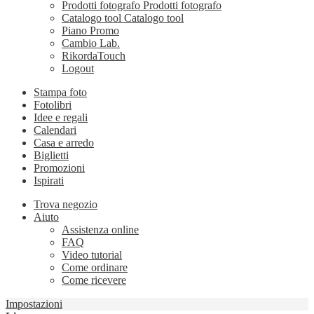
Prodotti fotografo
Prodotti fotografo
Catalogo tool
Catalogo tool
Piano Promo
Cambio Lab.
RikordaTouch
Logout
Stampa foto
Fotolibri
Idee e regali
Calendari
Casa e arredo
Biglietti
Promozioni
Ispirati
Trova negozio
Aiuto
Assistenza online
FAQ
Video tutorial
Come ordinare
Come ricevere
Impostazioni