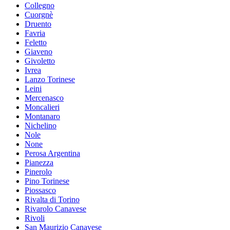
Collegno
Cuorgnè
Druento
Favria
Feletto
Giaveno
Givoletto
Ivrea
Lanzo Torinese
Leini
Mercenasco
Moncalieri
Montanaro
Nichelino
Nole
None
Perosa Argentina
Pianezza
Pinerolo
Pino Torinese
Piossasco
Rivalta di Torino
Rivarolo Canavese
Rivoli
San Maurizio Canavese