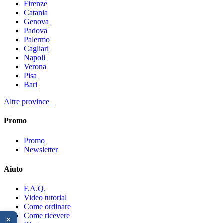
Firenze
Catania
Genova
Padova
Palermo
Cagliari
Napoli
Verona
Pisa
Bari
Altre province
Promo
Promo
Newsletter
Aiuto
F.A.Q.
Video tutorial
Come ordinare
Come ricevere
×