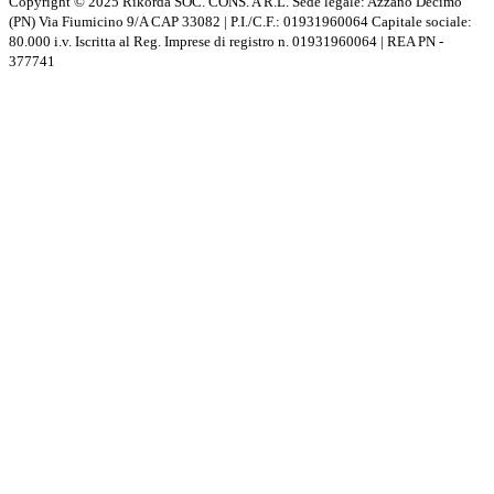
Copyright © 2025 Rikorda SOC. CONS. A R.L. Sede legale: Azzano Decimo
(PN) Via Fiumicino 9/A CAP 33082 | P.I./C.F.: 01931960064 Capitale sociale:
80.000 i.v. Iscritta al Reg. Imprese di registro n. 01931960064 | REA PN -
377741