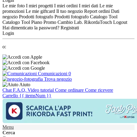
Login
Le mie foto
I miei progetti
I miei ordini
I miei dati
Le mie
promozioni
Le mie giftcard
Il tuo negozio
Report ordini
Dati
negozio
Prodotti fotografo
Prodotti fotografo
Catalogo Tool
Catalogo Tool
Piano Promo
Cambio Lab.
RikordaTouch
Logout
Hai dimenticato la password?
Registrati
Login
o:
Comunicazioni
0
Trova negozio
Aiuto
Chat
F.A.Q.
Video tutorial
Come ordinare
Come ricevere
Carrello
{{ itemsNum }}
Menu
Cerca