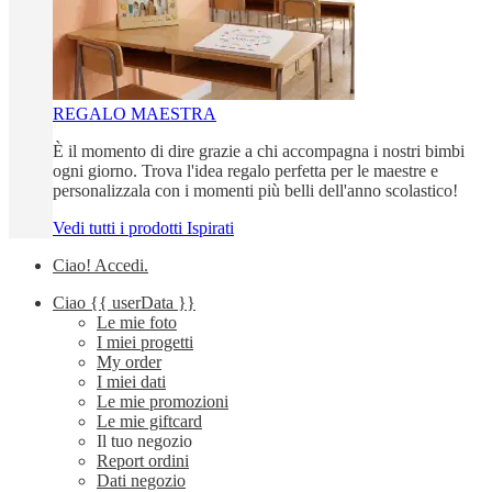
REGALO MAESTRA
È il momento di dire grazie a chi accompagna i nostri bimbi
ogni giorno. Trova l'idea regalo perfetta per le maestre e
personalizzala con i momenti più belli dell'anno scolastico!
Vedi tutti i prodotti Ispirati
Ciao!
Accedi
.
Ciao
{{ userData }}
Le mie foto
I miei progetti
My order
I miei dati
Le mie promozioni
Le mie giftcard
Il tuo negozio
Report ordini
Dati negozio