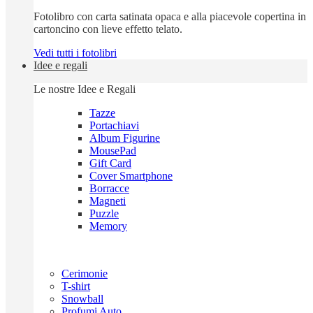
Fotolibro con carta satinata opaca e alla piacevole copertina in
cartoncino con lieve effetto telato.
Vedi tutti i fotolibri
Idee e regali
Le nostre Idee e Regali
Tazze
Portachiavi
Album Figurine
MousePad
Gift Card
Cover Smartphone
Borracce
Magneti
Puzzle
Memory
Cerimonie
T-shirt
Snowball
Profumi Auto