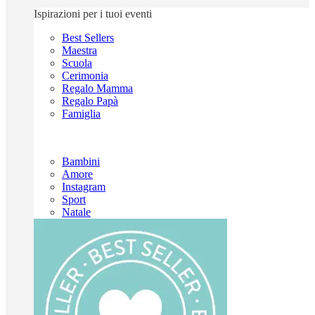
Ispirazioni per i tuoi eventi
Best Sellers
Maestra
Scuola
Cerimonia
Regalo Mamma
Regalo Papà
Famiglia
Bambini
Amore
Instagram
Sport
Natale