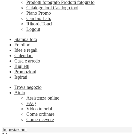
Prodotti fotografo
Prodotti fotografo
Catalogo tool
Catalogo tool
Piano Promo
Cambio Lab.
RikordaTouch
Logout
Stampa foto
Fotolibri
Idee e regali
Calendari
Casa e arredo
Biglietti
Promozioni
Ispirati
Trova negozio
Aiuto
Assistenza online
FAQ
Video tutorial
Come ordinare
Come ricevere
Impostazioni