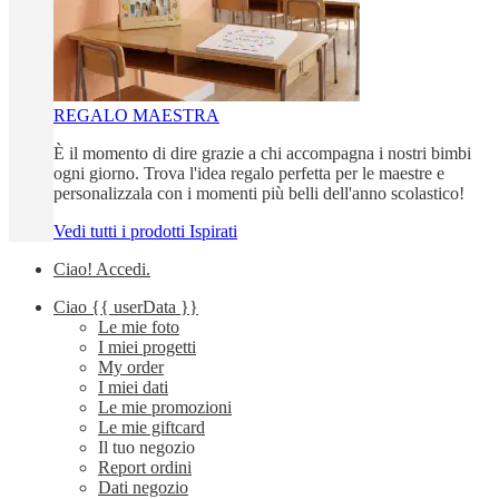
REGALO MAESTRA
È il momento di dire grazie a chi accompagna i nostri bimbi
ogni giorno. Trova l'idea regalo perfetta per le maestre e
personalizzala con i momenti più belli dell'anno scolastico!
Vedi tutti i prodotti Ispirati
Ciao!
Accedi
.
Ciao
{{ userData }}
Le mie foto
I miei progetti
My order
I miei dati
Le mie promozioni
Le mie giftcard
Il tuo negozio
Report ordini
Dati negozio