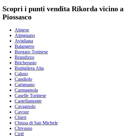
Scopri i punti vendita Rikorda vicino a
Piossasco
Almese
Alpignano
Avigliana
Balangero
Borgaro Torinese
Brandizzo
Bricherasio
Buttigliera Alta
Caluso
Candiolo
Carignano
Carmagnola
Caselle Torinese
Castellamonte
Cavagnolo
Cavour
Chieri
Chiusa di San Michele
Chivasso
Ciriè