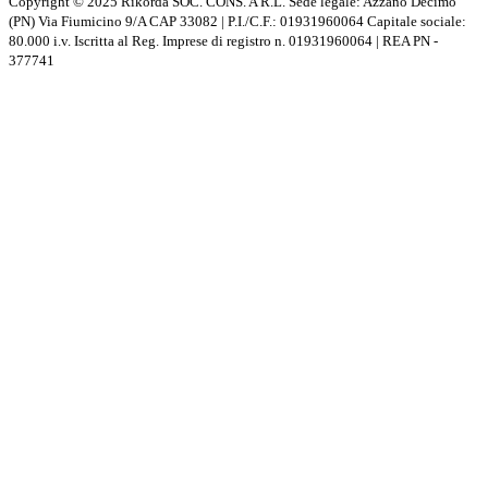
Copyright © 2025 Rikorda SOC. CONS. A R.L. Sede legale: Azzano Decimo
(PN) Via Fiumicino 9/A CAP 33082 | P.I./C.F.: 01931960064 Capitale sociale:
80.000 i.v. Iscritta al Reg. Imprese di registro n. 01931960064 | REA PN -
377741