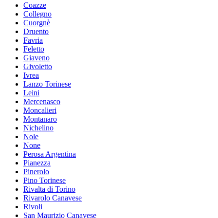
Coazze
Collegno
Cuorgnè
Druento
Favria
Feletto
Giaveno
Givoletto
Ivrea
Lanzo Torinese
Leini
Mercenasco
Moncalieri
Montanaro
Nichelino
Nole
None
Perosa Argentina
Pianezza
Pinerolo
Pino Torinese
Rivalta di Torino
Rivarolo Canavese
Rivoli
San Maurizio Canavese