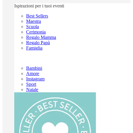
Ispirazioni per i tuoi eventi
Best Sellers
Maestra
Scuola
Cerimonia
Regalo Mamma
Regalo Papà
Famiglia
Bambini
Amore
Instagram
Sport
Natale