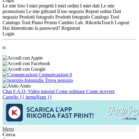
Login
Le mie foto
I miei progetti
I miei ordini
I miei dati
Le mie
promozioni
Le mie giftcard
Il tuo negozio
Report ordini
Dati
negozio
Prodotti fotografo
Prodotti fotografo
Catalogo Tool
Catalogo Tool
Piano Promo
Cambio Lab.
RikordaTouch
Logout
Hai dimenticato la password?
Registrati
Login
o:
Comunicazioni
0
Trova negozio
Aiuto
Chat
F.A.Q.
Video tutorial
Come ordinare
Come ricevere
Carrello
{{ itemsNum }}
Menu
Cerca