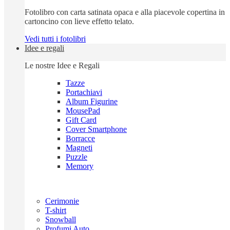
Fotolibro con carta satinata opaca e alla piacevole copertina in
cartoncino con lieve effetto telato.
Vedi tutti i fotolibri
Idee e regali
Le nostre Idee e Regali
Tazze
Portachiavi
Album Figurine
MousePad
Gift Card
Cover Smartphone
Borracce
Magneti
Puzzle
Memory
Cerimonie
T-shirt
Snowball
Profumi Auto