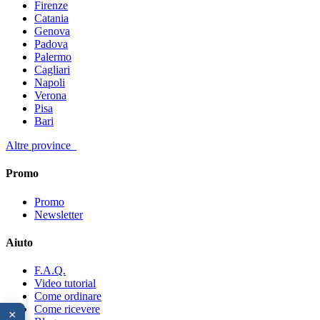
Firenze
Catania
Genova
Padova
Palermo
Cagliari
Napoli
Verona
Pisa
Bari
Altre province
Promo
Promo
Newsletter
Aiuto
F.A.Q.
Video tutorial
Come ordinare
Come ricevere
×