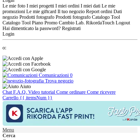
Login
Le mie foto
I miei progetti
I miei ordini
I miei dati
Le mie
promozioni
Le mie giftcard
Il tuo negozio
Report ordini
Dati
negozio
Prodotti fotografo
Prodotti fotografo
Catalogo Tool
Catalogo Tool
Piano Promo
Cambio Lab.
RikordaTouch
Logout
Hai dimenticato la password?
Registrati
Login
o:
Comunicazioni
0
Trova negozio
Aiuto
Chat
F.A.Q.
Video tutorial
Come ordinare
Come ricevere
Carrello
{{ itemsNum }}
Menu
Cerca