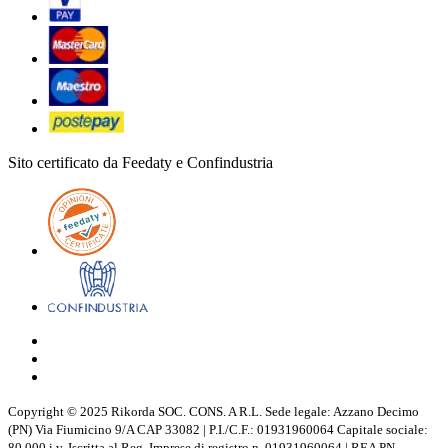
Sito certificato da Feedaty e Confindustria
Copyright © 2025 Rikorda SOC. CONS. A R.L. Sede legale: Azzano Decimo
(PN) Via Fiumicino 9/A CAP 33082 | P.I./C.F.: 01931960064 Capitale sociale:
80.000 i.v. Iscritta al Reg. Imprese di registro n. 01931960064 | REA PN -