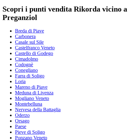
Scopri i punti vendita Rikorda vicino a
Preganziol
Breda di Piave
Carbonera
Casale sul Sile
Castelfranco Veneto
Castello di Godego
Cimadolmo
Codognè
Conegliano
Farra di Soligo
Loria
Mareno di Piave
Meduna di Livenza
Mogliano Veneto
Montebelluna
Nervesa della Battaglia
Oderzo
Orsago
Paese
Pieve di Soligo
Ponzano Veneto