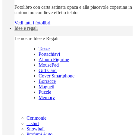
Fotolibro con carta satinata opaca e alla piacevole copertina in
cartoncino con lieve effetto telato.
Vedi tutti i fotolibri
Idee e regali
Le nostre Idee e Regali
Tazze
Portachiavi
Album Figurine
MousePad
Gift Card
Cover Smartphone
Borracce
Magneti
Puzzle
Memory
Cerimonie
T-shirt
Snowball
Profumi Auto