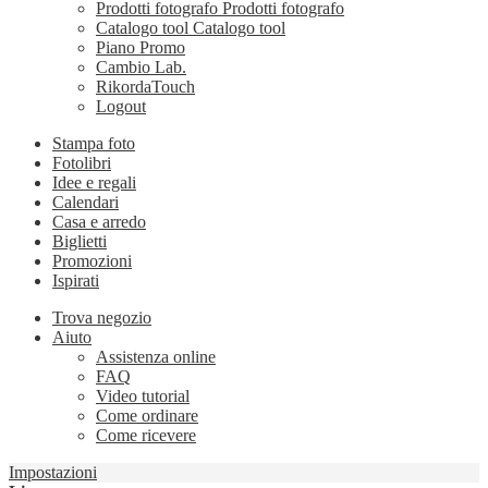
Prodotti fotografo
Prodotti fotografo
Catalogo tool
Catalogo tool
Piano Promo
Cambio Lab.
RikordaTouch
Logout
Stampa foto
Fotolibri
Idee e regali
Calendari
Casa e arredo
Biglietti
Promozioni
Ispirati
Trova negozio
Aiuto
Assistenza online
FAQ
Video tutorial
Come ordinare
Come ricevere
Impostazioni