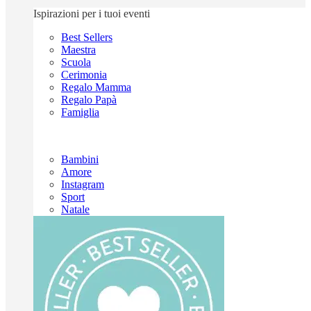
Ispirazioni per i tuoi eventi
Best Sellers
Maestra
Scuola
Cerimonia
Regalo Mamma
Regalo Papà
Famiglia
Bambini
Amore
Instagram
Sport
Natale