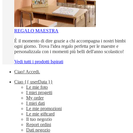
REGALO MAESTRA
È il momento di dire grazie a chi accompagna i nostri bimbi
ogni giorno. Trova l'idea regalo perfetta per le maestre e
personalizzala con i momenti più belli dell'anno scolastico!
Vedi tutti i prodotti Ispirati
Ciao!
Accedi
.
Ciao
{{ userData }}
Le mie foto
I miei progetti
My order
I miei dati
Le mie promozioni
Le mie giftcard
Il tuo negozio
Report ordini
Dati negozio