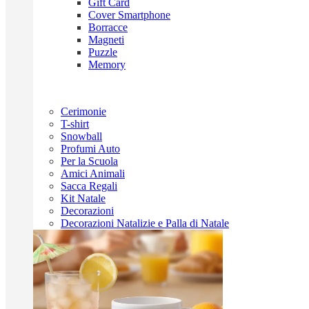
Gift Card
Cover Smartphone
Borracce
Magneti
Puzzle
Memory
Cerimonie
T-shirt
Snowball
Profumi Auto
Per la Scuola
Amici Animali
Sacca Regali
Kit Natale
Decorazioni
Decorazioni Natalizie e Palla di Natale