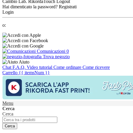
Cambio Lab.
RikordaTouch
Logout
Hai dimenticato la password?
Registrati
Login
o:
Comunicazioni
0
Trova negozio
Aiuto
Chat
F.A.Q.
Video tutorial
Come ordinare
Come ricevere
Carrello
{{ itemsNum }}
Menu
Cerca
Cerca
Cerca