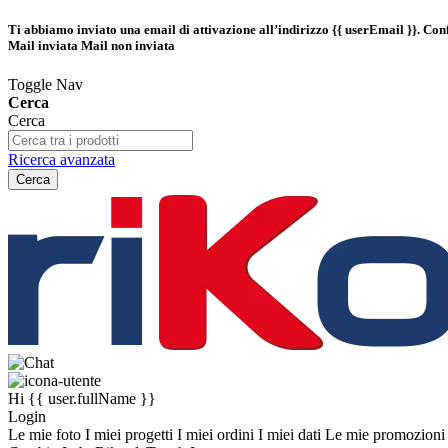
Ti abbiamo inviato una email di attivazione all’indirizzo
{{ userEmail }}
. Con
Mail inviata
Mail non inviata
Toggle Nav
Cerca
Cerca
Ricerca avanzata
Cerca
Hi
{{ user.fullName }}
Login
Le mie foto
I miei progetti
I miei ordini
I miei dati
Le mie promozion