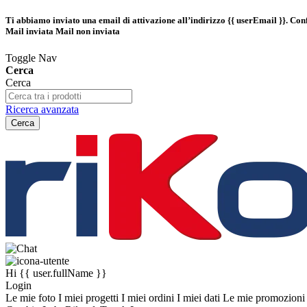
Ti abbiamo inviato una email di attivazione all’indirizzo
{{ userEmail }}
. Con
Mail inviata
Mail non inviata
Toggle Nav
Cerca
Cerca
Ricerca avanzata
Cerca
Hi
{{ user.fullName }}
Login
Le mie foto
I miei progetti
I miei ordini
I miei dati
Le mie promozion