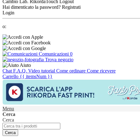
Cambio Lab.
RikordaTouch
Logout
Hai dimenticato la password?
Registrati
Login
o:
Comunicazioni
0
Trova negozio
Aiuto
Chat
F.A.Q.
Video tutorial
Come ordinare
Come ricevere
Carrello
{{ itemsNum }}
Menu
Cerca
Cerca
Cerca