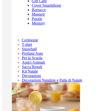
Gift Card
Cover Smartphone
Borracce
Magneti
Puzzle
Memory
Cerimonie
T-shirt
Snowball
Profumi Auto
Per la Scuola
Amici Animali
Sacca Regali
Kit Natale
Decorazioni
Decorazioni Natalizie e Palla di Natale