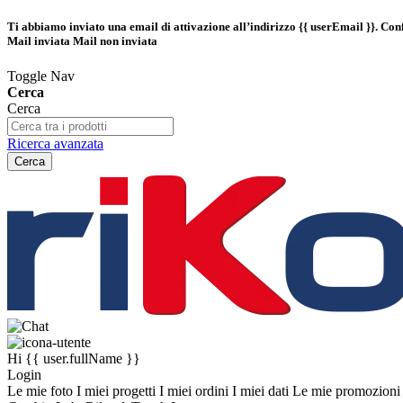
Ti abbiamo inviato una email di attivazione all’indirizzo
{{ userEmail }}
. Con
Mail inviata
Mail non inviata
Toggle Nav
Cerca
Cerca
Ricerca avanzata
Cerca
Hi
{{ user.fullName }}
Login
Le mie foto
I miei progetti
I miei ordini
I miei dati
Le mie promozion