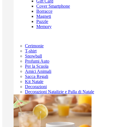
Gift Card
Cover Smartphone
Borracce
Magneti
Puzzle
Memory
Cerimonie
T-shirt
Snowball
Profumi Auto
Per la Scuola
Amici Animali
Sacca Regali
Kit Natale
Decorazioni
Decorazioni Natalizie e Palla di Natale