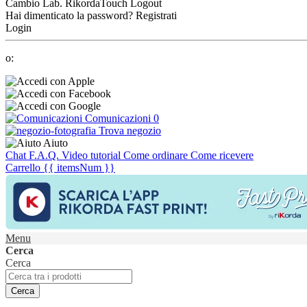
Cambio Lab.
RikordaTouch
Logout
Hai dimenticato la password?
Registrati
Login
o:
Comunicazioni
0
Trova negozio
Aiuto
Chat
F.A.Q.
Video tutorial
Come ordinare
Come ricevere
Carrello
{{ itemsNum }}
Menu
Cerca
Cerca
Cerca