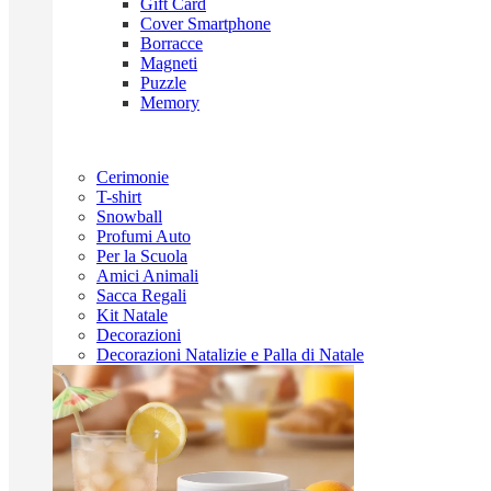
Gift Card
Cover Smartphone
Borracce
Magneti
Puzzle
Memory
Cerimonie
T-shirt
Snowball
Profumi Auto
Per la Scuola
Amici Animali
Sacca Regali
Kit Natale
Decorazioni
Decorazioni Natalizie e Palla di Natale