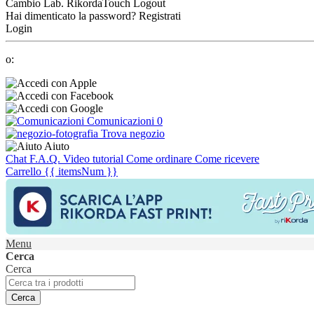
Cambio Lab.
RikordaTouch
Logout
Hai dimenticato la password?
Registrati
Login
o:
Comunicazioni
0
Trova negozio
Aiuto
Chat
F.A.Q.
Video tutorial
Come ordinare
Come ricevere
Carrello
{{ itemsNum }}
Menu
Cerca
Cerca
Cerca