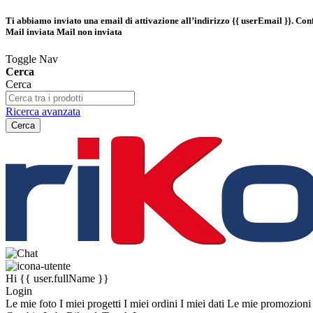
Ti abbiamo inviato una email di attivazione all’indirizzo
{{ userEmail }}
. Con
Mail inviata
Mail non inviata
Toggle Nav
Cerca
Cerca
Ricerca avanzata
Cerca
Hi
{{ user.fullName }}
Login
Le mie foto
I miei progetti
I miei ordini
I miei dati
Le mie promozion