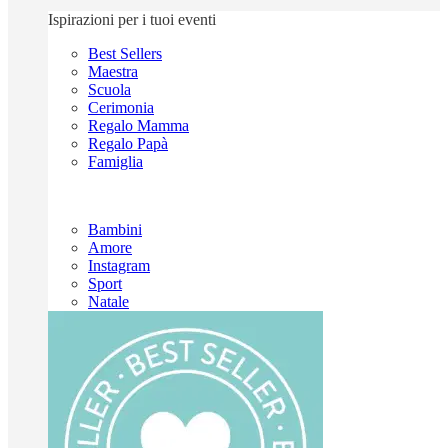
Ispirazioni per i tuoi eventi
Best Sellers
Maestra
Scuola
Cerimonia
Regalo Mamma
Regalo Papà
Famiglia
Bambini
Amore
Instagram
Sport
Natale