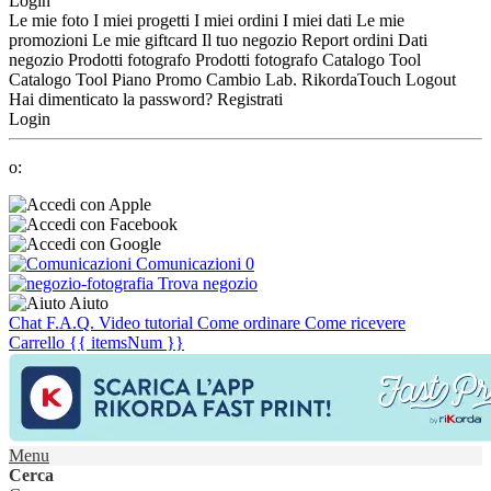
Login
Le mie foto
I miei progetti
I miei ordini
I miei dati
Le mie
promozioni
Le mie giftcard
Il tuo negozio
Report ordini
Dati
negozio
Prodotti fotografo
Prodotti fotografo
Catalogo Tool
Catalogo Tool
Piano Promo
Cambio Lab.
RikordaTouch
Logout
Hai dimenticato la password?
Registrati
Login
o:
Comunicazioni
0
Trova negozio
Aiuto
Chat
F.A.Q.
Video tutorial
Come ordinare
Come ricevere
Carrello
{{ itemsNum }}
Menu
Cerca