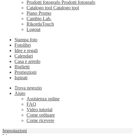
Prodotti fotografo
Prodotti fotografo
Catalogo tool
Catalogo tool
Piano Promo
Cambio Lab.
RikordaTouch
Logout
Stampa foto
Fotolibri
Idee e regali
Calendari
Casa e arredo
Biglietti
Promozioni
Ispirati
Trova negozio
Aiuto
Assistenza online
FAQ
Video tutorial
Come ordinare
Come ricevere
Impostazioni