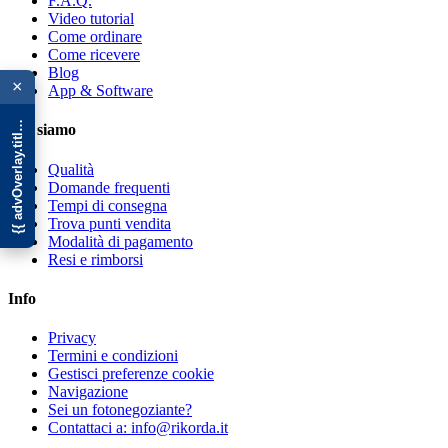
F.A.Q.
Video tutorial
Come ordinare
Come ricevere
{{ advOverlay.title || 'Promo' }}
Blog
×
App & Software
Chi siamo
Qualità
Domande frequenti
Tempi di consegna
Trova punti vendita
Modalità di pagamento
Resi e rimborsi
Info
Privacy
Termini e condizioni
Gestisci preferenze cookie
Navigazione
Sei un fotonegoziante?
Contattaci a: info@rikorda.it