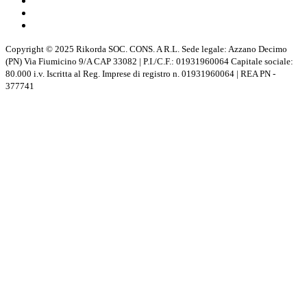
Copyright © 2025 Rikorda SOC. CONS. A R.L. Sede legale: Azzano Decimo
(PN) Via Fiumicino 9/A CAP 33082 | P.I./C.F.: 01931960064 Capitale sociale:
80.000 i.v. Iscritta al Reg. Imprese di registro n. 01931960064 | REA PN -
377741