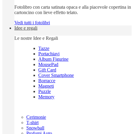
Fotolibro con carta satinata opaca e alla piacevole copertina in
cartoncino con lieve effetto telato.
Vedi tutti i fotolibri
Idee e regali
Le nostre Idee e Regali
Tazze
Portachiavi
Album Figurine
MousePad
Gift Card
Cover Smartphone
Borracce
Magneti
Puzzle
Memory
Cerimonie
T-shirt
Snowball
Profumi Auto