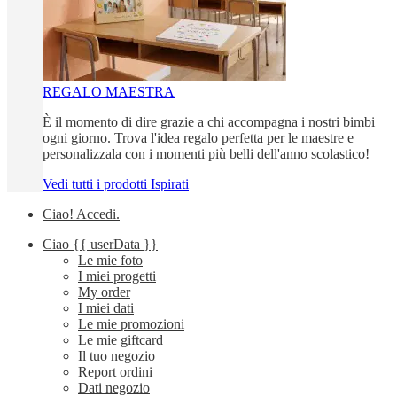
REGALO MAESTRA
È il momento di dire grazie a chi accompagna i nostri bimbi
ogni giorno. Trova l'idea regalo perfetta per le maestre e
personalizzala con i momenti più belli dell'anno scolastico!
Vedi tutti i prodotti Ispirati
Ciao!
Accedi
.
Ciao
{{ userData }}
Le mie foto
I miei progetti
My order
I miei dati
Le mie promozioni
Le mie giftcard
Il tuo negozio
Report ordini
Dati negozio