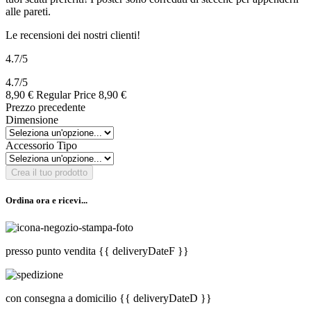
alle pareti.
Le recensioni dei nostri clienti!
4.7
/5
4.7
/
5
8,90 €
Regular Price
8,90 €
Prezzo precedente
Dimensione
Accessorio Tipo
Crea il tuo prodotto
Ordina ora e ricevi...
presso punto vendita
{{ deliveryDateF }}
con consegna a domicilio
{{ deliveryDateD }}