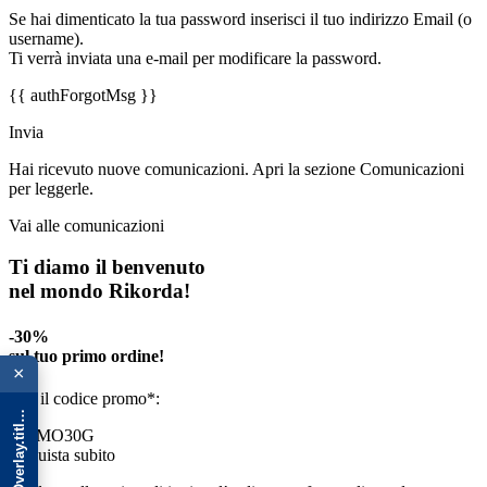
Se hai dimenticato la tua password inserisci il tuo indirizzo Email (o
username).
Ti verrà inviata una e-mail per modificare la password.
{{ authForgotMsg }}
Invia
Hai ricevuto nuove comunicazioni. Apri la sezione Comunicazioni
per leggerle.
Vai alle comunicazioni
Ti diamo il benvenuto
nel mondo Rikorda!
-30%
{{ advOverlay.title || 'Promo' }}
sul tuo primo ordine!
×
Usa il codice promo*:
PRIMO30G
Acquista subito