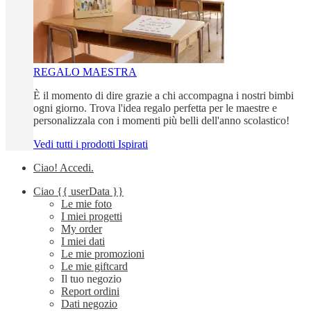
REGALO MAESTRA
È il momento di dire grazie a chi accompagna i nostri bimbi
ogni giorno. Trova l'idea regalo perfetta per le maestre e
personalizzala con i momenti più belli dell'anno scolastico!
Vedi tutti i prodotti Ispirati
Ciao!
Accedi
.
Ciao
{{ userData }}
Le mie foto
I miei progetti
My order
I miei dati
Le mie promozioni
Le mie giftcard
Il tuo negozio
Report ordini
Dati negozio