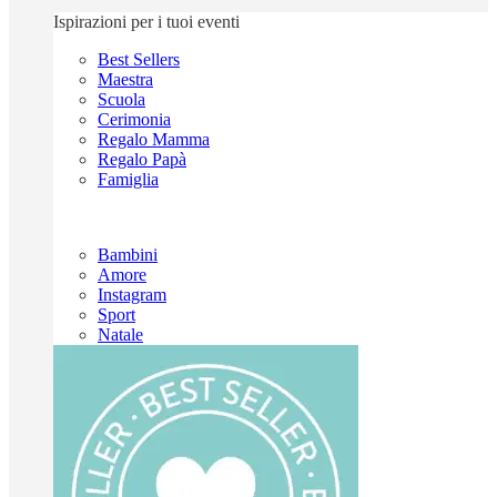
Ispirazioni per i tuoi eventi
Best Sellers
Maestra
Scuola
Cerimonia
Regalo Mamma
Regalo Papà
Famiglia
Bambini
Amore
Instagram
Sport
Natale