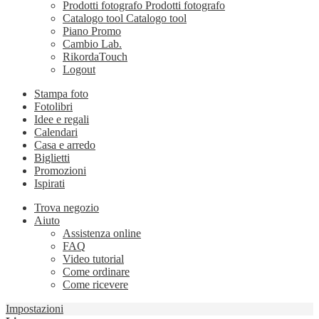
Prodotti fotografo
Prodotti fotografo
Catalogo tool
Catalogo tool
Piano Promo
Cambio Lab.
RikordaTouch
Logout
Stampa foto
Fotolibri
Idee e regali
Calendari
Casa e arredo
Biglietti
Promozioni
Ispirati
Trova negozio
Aiuto
Assistenza online
FAQ
Video tutorial
Come ordinare
Come ricevere
Impostazioni