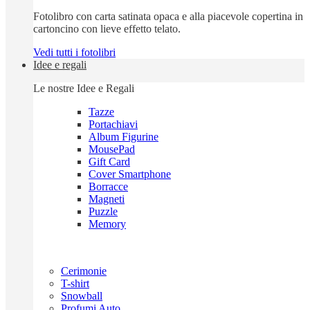
Fotolibro con carta satinata opaca e alla piacevole copertina in
cartoncino con lieve effetto telato.
Vedi tutti i fotolibri
Idee e regali
Le nostre Idee e Regali
Tazze
Portachiavi
Album Figurine
MousePad
Gift Card
Cover Smartphone
Borracce
Magneti
Puzzle
Memory
Cerimonie
T-shirt
Snowball
Profumi Auto