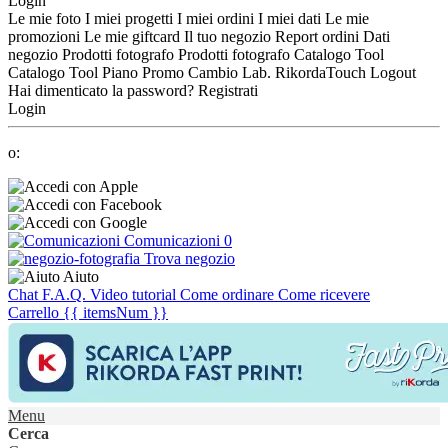
Login
Le mie foto
I miei progetti
I miei ordini
I miei dati
Le mie
promozioni
Le mie giftcard
Il tuo negozio
Report ordini
Dati
negozio
Prodotti fotografo
Prodotti fotografo
Catalogo Tool
Catalogo Tool
Piano Promo
Cambio Lab.
RikordaTouch
Logout
Hai dimenticato la password?
Registrati
Login
o:
Comunicazioni
0
Trova negozio
Aiuto
Chat
F.A.Q.
Video tutorial
Come ordinare
Come ricevere
Carrello
{{ itemsNum }}
Menu
Cerca