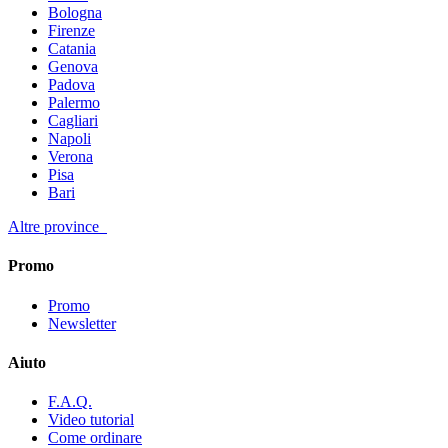
Bologna
Firenze
Catania
Genova
Padova
Palermo
Cagliari
Napoli
Verona
Pisa
Bari
Altre province
Promo
Promo
Newsletter
Aiuto
F.A.Q.
Video tutorial
Come ordinare