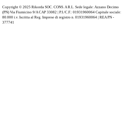
Copyright © 2025 Rikorda SOC. CONS. A R.L. Sede legale: Azzano Decimo
(PN) Via Fiumicino 9/A CAP 33082 | P.I./C.F.: 01931960064 Capitale sociale:
80.000 i.v. Iscritta al Reg. Imprese di registro n. 01931960064 | REA PN -
377741