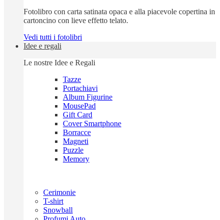
Fotolibro con carta satinata opaca e alla piacevole copertina in
cartoncino con lieve effetto telato.
Vedi tutti i fotolibri
Idee e regali
Le nostre Idee e Regali
Tazze
Portachiavi
Album Figurine
MousePad
Gift Card
Cover Smartphone
Borracce
Magneti
Puzzle
Memory
Cerimonie
T-shirt
Snowball
Profumi Auto