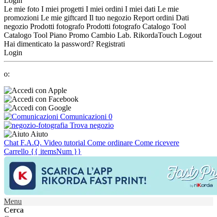
Login
Le mie foto
I miei progetti
I miei ordini
I miei dati
Le mie
promozioni
Le mie giftcard
Il tuo negozio
Report ordini
Dati
negozio
Prodotti fotografo
Prodotti fotografo
Catalogo Tool
Catalogo Tool
Piano Promo
Cambio Lab.
RikordaTouch
Logout
Hai dimenticato la password?
Registrati
Login
o:
Comunicazioni
0
Trova negozio
Aiuto
Chat
F.A.Q.
Video tutorial
Come ordinare
Come ricevere
Carrello
{{ itemsNum }}
Menu
Cerca