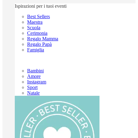
Ispirazioni per i tuoi eventi
Best Sellers
Maestra
Scuola
Cerimonia
Regalo Mamma
Regalo Papà
Famiglia
Bambini
Amore
Instagram
Sport
Natale