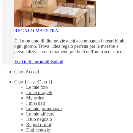
REGALO MAESTRA
È il momento di dire grazie a chi accompagna i nostri bimbi
ogni giorno. Trova l'idea regalo perfetta per le maestre e
personalizzala con i momenti più belli dell'anno scolastico!
Vedi tutti i prodotti Ispirati
Ciao!
Accedi
.
Ciao
{{ userData }}
Le mie foto
I miei progetti
My order
I miei dati
Le mie promozioni
Le mie giftcard
Il tuo negozio
Report ordini
Dati negozio