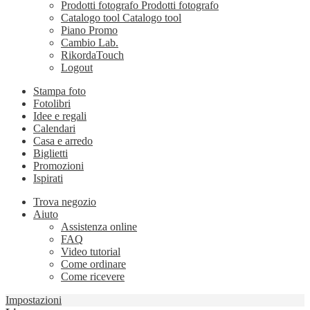
Prodotti fotografo
Prodotti fotografo
Catalogo tool
Catalogo tool
Piano Promo
Cambio Lab.
RikordaTouch
Logout
Stampa foto
Fotolibri
Idee e regali
Calendari
Casa e arredo
Biglietti
Promozioni
Ispirati
Trova negozio
Aiuto
Assistenza online
FAQ
Video tutorial
Come ordinare
Come ricevere
Impostazioni