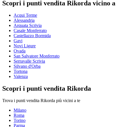
Scopri i punti vendita Rikorda vicino a
Acqui Terme
Alessandria
Arquata Scrivia
Casale Monferrato
Castellazzo Bormida
Gavi
Novi Ligure
Ovada
San Salvatore Monferrato
Serravalle Scrivia
Silvano d'Orba
Tortona
Valenza
Scopri i punti vendita Rikorda
Trova i punti vendita Rikorda più vicini a te
Milano
Roma
Torino
Parma