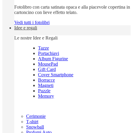
Fotolibro con carta satinata opaca e alla piacevole copertina in
cartoncino con lieve effetto telato.
Vedi tutti i fotolibri
Idee e regali
Le nostre Idee e Regali
Tazze
Portachiavi
Album Figurine
MousePad
Gift Card
Cover Smartphone
Borracce
Magneti
Puzzle
Memory
Cerimonie
T-shirt
Snowball
Profumi Auto