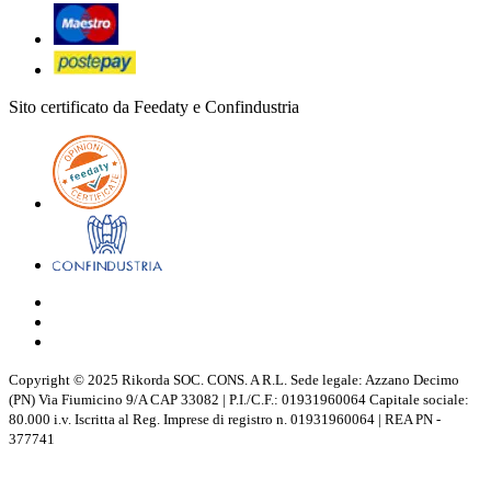
Sito certificato da Feedaty e Confindustria
Copyright © 2025 Rikorda SOC. CONS. A R.L. Sede legale: Azzano Decimo
(PN) Via Fiumicino 9/A CAP 33082 | P.I./C.F.: 01931960064 Capitale sociale:
80.000 i.v. Iscritta al Reg. Imprese di registro n. 01931960064 | REA PN -
377741