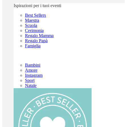
Ispirazioni per i tuoi eventi
Best Sellers
Maestra
Scuola
Cerimonia
Regalo Mamma
Regalo Papà
Famiglia
Bambini
Amore
Instagram
Sport
Natale