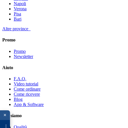
Napoli
Verona
Pisa
Bari
Altre province
Promo
Promo
Newsletter
Aiuto
F.A.Q.
Video tutorial
Come ordinare
Come ricevere
Blog
App & Software
×
Chi siamo
Qualità