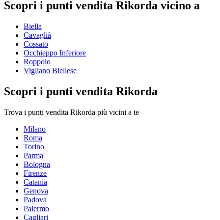
Scopri i punti vendita Rikorda vicino a
Biella
Cavaglià
Cossato
Occhieppo Inferiore
Roppolo
Vigliano Biellese
Scopri i punti vendita Rikorda
Trova i punti vendita Rikorda più vicini a te
Milano
Roma
Torino
Parma
Bologna
Firenze
Catania
Genova
Padova
Palermo
Cagliari