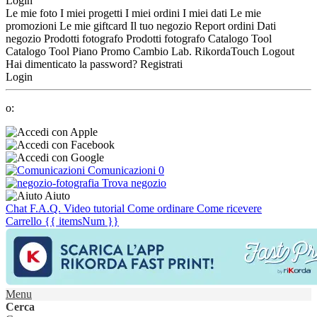
Login
Le mie foto
I miei progetti
I miei ordini
I miei dati
Le mie
promozioni
Le mie giftcard
Il tuo negozio
Report ordini
Dati
negozio
Prodotti fotografo
Prodotti fotografo
Catalogo Tool
Catalogo Tool
Piano Promo
Cambio Lab.
RikordaTouch
Logout
Hai dimenticato la password?
Registrati
Login
o:
Comunicazioni
0
Trova negozio
Aiuto
Chat
F.A.Q.
Video tutorial
Come ordinare
Come ricevere
Carrello
{{ itemsNum }}
Menu
Cerca