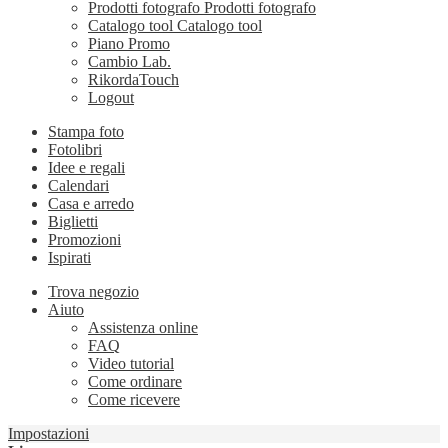
Prodotti fotografo
Prodotti fotografo
Catalogo tool
Catalogo tool
Piano Promo
Cambio Lab.
RikordaTouch
Logout
Stampa foto
Fotolibri
Idee e regali
Calendari
Casa e arredo
Biglietti
Promozioni
Ispirati
Trova negozio
Aiuto
Assistenza online
FAQ
Video tutorial
Come ordinare
Come ricevere
Impostazioni