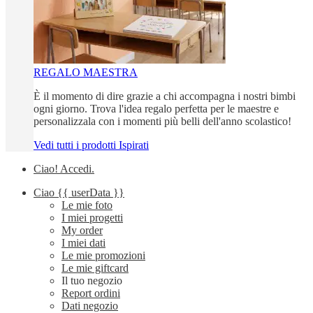
REGALO MAESTRA
È il momento di dire grazie a chi accompagna i nostri bimbi
ogni giorno. Trova l'idea regalo perfetta per le maestre e
personalizzala con i momenti più belli dell'anno scolastico!
Vedi tutti i prodotti Ispirati
Ciao!
Accedi
.
Ciao
{{ userData }}
Le mie foto
I miei progetti
My order
I miei dati
Le mie promozioni
Le mie giftcard
Il tuo negozio
Report ordini
Dati negozio