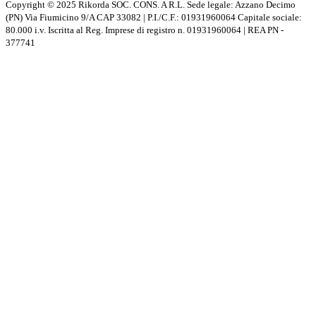
Copyright © 2025 Rikorda SOC. CONS. A R.L. Sede legale: Azzano Decimo
(PN) Via Fiumicino 9/A CAP 33082 | P.I./C.F.: 01931960064 Capitale sociale:
80.000 i.v. Iscritta al Reg. Imprese di registro n. 01931960064 | REA PN -
377741