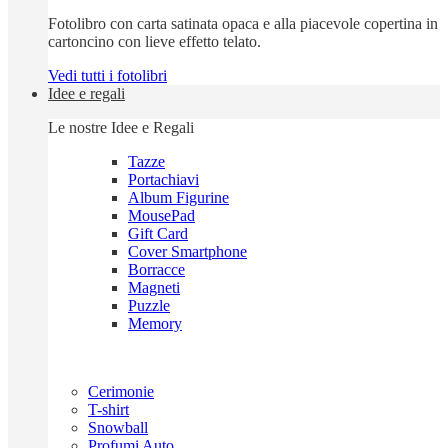
Fotolibro con carta satinata opaca e alla piacevole copertina in
cartoncino con lieve effetto telato.
Vedi tutti i fotolibri
Idee e regali
Le nostre Idee e Regali
Tazze
Portachiavi
Album Figurine
MousePad
Gift Card
Cover Smartphone
Borracce
Magneti
Puzzle
Memory
Cerimonie
T-shirt
Snowball
Profumi Auto