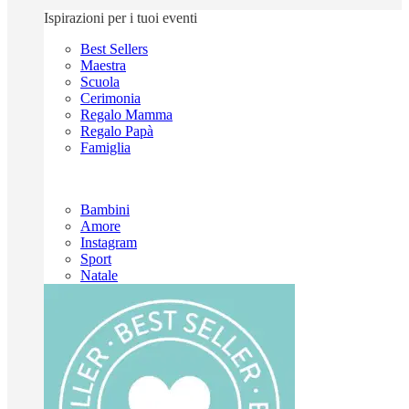
Ispirazioni per i tuoi eventi
Best Sellers
Maestra
Scuola
Cerimonia
Regalo Mamma
Regalo Papà
Famiglia
Bambini
Amore
Instagram
Sport
Natale