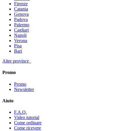
Firenze
Catania
Genova
Padova
Palermo
Cagliari
Napoli
Verona
Pisa
Bari
Altre province
Promo
Promo
Newsletter
Aiuto
F.A.Q.
Video tutorial
Come ordinare
Come ricevere