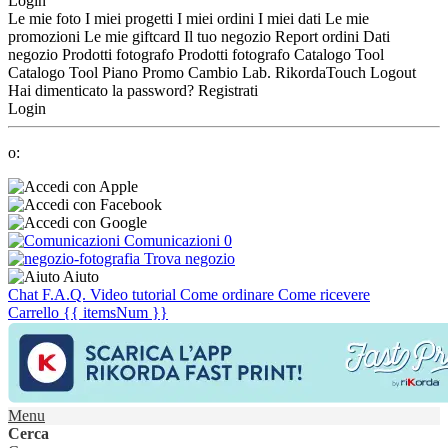
Login
Le mie foto
I miei progetti
I miei ordini
I miei dati
Le mie
promozioni
Le mie giftcard
Il tuo negozio
Report ordini
Dati
negozio
Prodotti fotografo
Prodotti fotografo
Catalogo Tool
Catalogo Tool
Piano Promo
Cambio Lab.
RikordaTouch
Logout
Hai dimenticato la password?
Registrati
Login
o:
Comunicazioni
0
Trova negozio
Aiuto
Chat
F.A.Q.
Video tutorial
Come ordinare
Come ricevere
Carrello
{{ itemsNum }}
Menu
Cerca