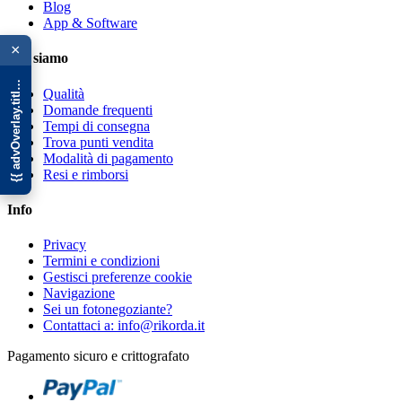
Blog
{{ advOverlay.title || 'Promo' }}
App & Software
×
Chi siamo
Qualità
Domande frequenti
Tempi di consegna
Trova punti vendita
Modalità di pagamento
Resi e rimborsi
Info
Privacy
Termini e condizioni
Gestisci preferenze cookie
Navigazione
Sei un fotonegoziante?
Contattaci a: info@rikorda.it
Pagamento sicuro e crittografato