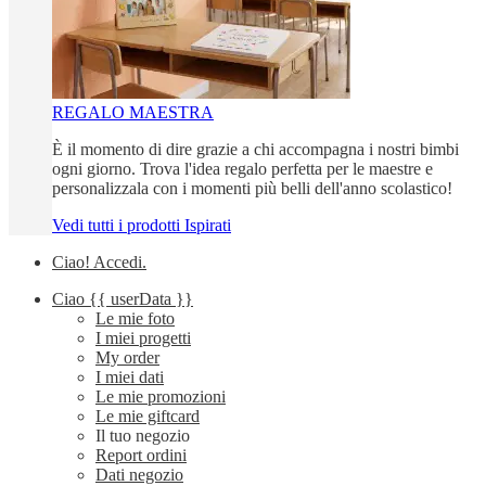
REGALO MAESTRA
È il momento di dire grazie a chi accompagna i nostri bimbi
ogni giorno. Trova l'idea regalo perfetta per le maestre e
personalizzala con i momenti più belli dell'anno scolastico!
Vedi tutti i prodotti Ispirati
Ciao!
Accedi
.
Ciao
{{ userData }}
Le mie foto
I miei progetti
My order
I miei dati
Le mie promozioni
Le mie giftcard
Il tuo negozio
Report ordini
Dati negozio