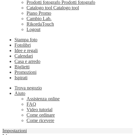
Prodotti fotografo
Prodotti fotografo
Catalogo tool
Catalogo tool
Piano Promo
Cambio Lab.
RikordaTouch
Logout
Stampa foto
Fotolibri
Idee e regali
Calendari
Casa e arredo
Biglietti
Promozioni
Ispirati
Trova negozio
Aiuto
Assistenza online
FAQ
Video tutorial
Come ordinare
Come ricevere
Impostazioni