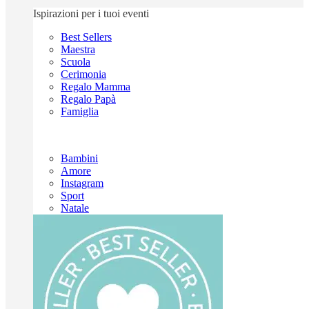
Ispirazioni per i tuoi eventi
Best Sellers
Maestra
Scuola
Cerimonia
Regalo Mamma
Regalo Papà
Famiglia
Bambini
Amore
Instagram
Sport
Natale