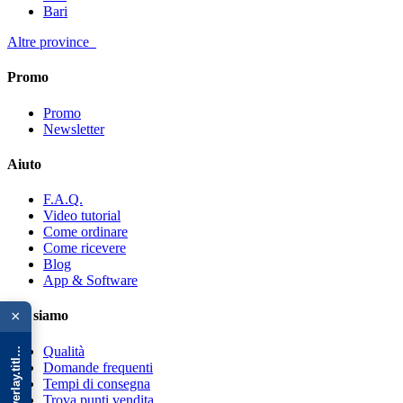
Bari
Altre province
Promo
Promo
Newsletter
Aiuto
F.A.Q.
Video tutorial
Come ordinare
Come ricevere
Blog
App & Software
{{ advOverlay.title || 'Promo' }}
×
Chi siamo
Qualità
Domande frequenti
Tempi di consegna
Trova punti vendita