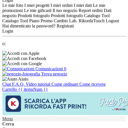
Login
Le mie foto
I miei progetti
I miei ordini
I miei dati
Le mie
promozioni
Le mie giftcard
Il tuo negozio
Report ordini
Dati
negozio
Prodotti fotografo
Prodotti fotografo
Catalogo Tool
Catalogo Tool
Piano Promo
Cambio Lab.
RikordaTouch
Logout
Hai dimenticato la password?
Registrati
Login
o:
Comunicazioni
0
Trova negozio
Aiuto
Chat
F.A.Q.
Video tutorial
Come ordinare
Come ricevere
Carrello
{{ itemsNum }}
Menu
Cerca