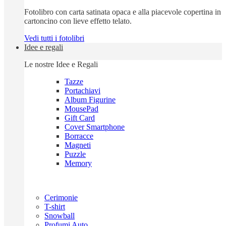
Fotolibro con carta satinata opaca e alla piacevole copertina in
cartoncino con lieve effetto telato.
Vedi tutti i fotolibri
Idee e regali
Le nostre Idee e Regali
Tazze
Portachiavi
Album Figurine
MousePad
Gift Card
Cover Smartphone
Borracce
Magneti
Puzzle
Memory
Cerimonie
T-shirt
Snowball
Profumi Auto