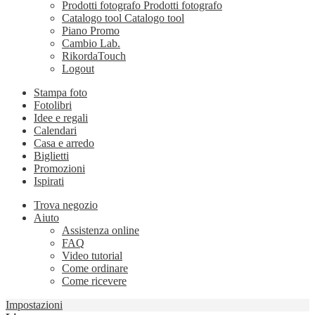
Prodotti fotografo
Prodotti fotografo
Catalogo tool
Catalogo tool
Piano Promo
Cambio Lab.
RikordaTouch
Logout
Stampa foto
Fotolibri
Idee e regali
Calendari
Casa e arredo
Biglietti
Promozioni
Ispirati
Trova negozio
Aiuto
Assistenza online
FAQ
Video tutorial
Come ordinare
Come ricevere
Impostazioni