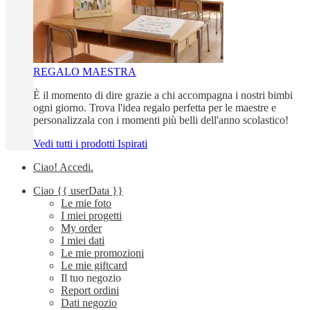
REGALO MAESTRA
È il momento di dire grazie a chi accompagna i nostri bimbi
ogni giorno. Trova l'idea regalo perfetta per le maestre e
personalizzala con i momenti più belli dell'anno scolastico!
Vedi tutti i prodotti Ispirati
Ciao!
Accedi
.
Ciao
{{ userData }}
Le mie foto
I miei progetti
My order
I miei dati
Le mie promozioni
Le mie giftcard
Il tuo negozio
Report ordini
Dati negozio