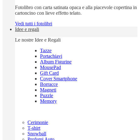
Fotolibro con carta satinata opaca e alla piacevole copertina in
cartoncino con lieve effetto telato.
Vedi tutti i fotolibri
Idee e regali
Le nostre Idee e Regali
Tazze
Portachiavi
Album Figurine
MousePad
Gift Card
Cover Smartphone
Borracce
Magneti
Puzzle
Memory
Cerimonie
T-shirt
Snowball
Profumi Auto