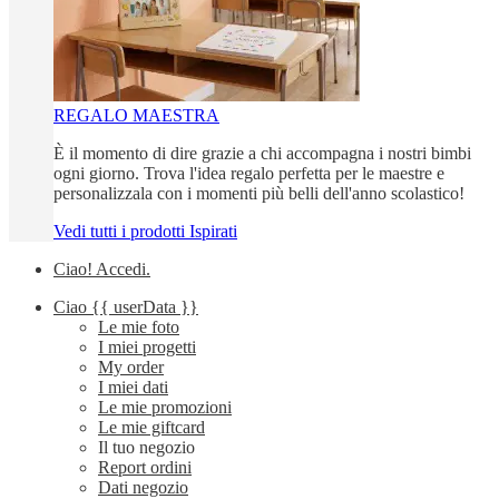
REGALO MAESTRA
È il momento di dire grazie a chi accompagna i nostri bimbi
ogni giorno. Trova l'idea regalo perfetta per le maestre e
personalizzala con i momenti più belli dell'anno scolastico!
Vedi tutti i prodotti Ispirati
Ciao!
Accedi
.
Ciao
{{ userData }}
Le mie foto
I miei progetti
My order
I miei dati
Le mie promozioni
Le mie giftcard
Il tuo negozio
Report ordini
Dati negozio