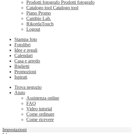
Prodotti fotografo
Prodotti fotografo
Catalogo tool
Catalogo tool
Piano Promo
Cambio Lab.
RikordaTouch
Logout
Stampa foto
Fotolibri
Idee e regali
Calendari
Casa e arredo
Biglietti
Promozioni
Ispirati
Trova negozio
Aiuto
Assistenza online
FAQ
Video tutorial
Come ordinare
Come ricevere
Impostazioni