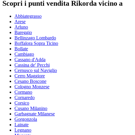
Scopri i punti vendita Rikorda vicino a
Abbiategrasso
Arese
Arluno
Bareggio
Bellinzago Lombardo
Boffalora Sopra Ticino
Bollate
Cambiago
Cassano d'Adda
Cassina de' Pecchi
Cernusco sul Naviglio
Cerro Maggiore
Cesano Boscone
Cologno Monzese
Cormano
Cornaredo
Corsico
Cusano Milanino
Garbagnate Milanese
Gorgonzola
Lainate
Legnano