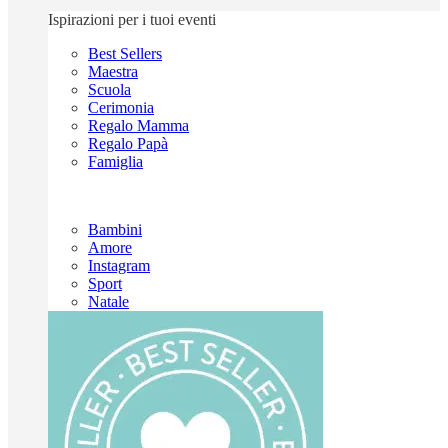
Ispirazioni per i tuoi eventi
Best Sellers
Maestra
Scuola
Cerimonia
Regalo Mamma
Regalo Papà
Famiglia
Bambini
Amore
Instagram
Sport
Natale