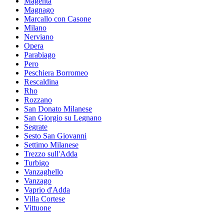
Magenta
Magnago
Marcallo con Casone
Milano
Nerviano
Opera
Parabiago
Pero
Peschiera Borromeo
Rescaldina
Rho
Rozzano
San Donato Milanese
San Giorgio su Legnano
Segrate
Sesto San Giovanni
Settimo Milanese
Trezzo sull'Adda
Turbigo
Vanzaghello
Vanzago
Vaprio d'Adda
Villa Cortese
Vittuone