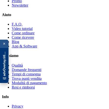
Promo
Newsletter
Aiuto
F.A.Q.
Video tutorial
Come ordinare
{{ advOverlay.title || 'Promo' }}
Come ricevere
Blog
×
App & Software
Chi siamo
Qualità
Domande frequenti
Tempi di consegna
Trova punti vendita
Modalità di pagamento
Resi e rimborsi
Info
Privacy