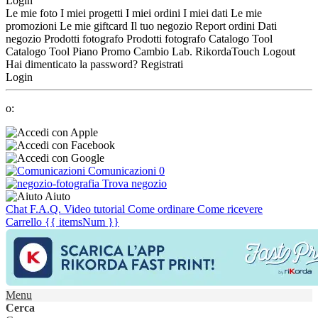
Login
Le mie foto
I miei progetti
I miei ordini
I miei dati
Le mie
promozioni
Le mie giftcard
Il tuo negozio
Report ordini
Dati
negozio
Prodotti fotografo
Prodotti fotografo
Catalogo Tool
Catalogo Tool
Piano Promo
Cambio Lab.
RikordaTouch
Logout
Hai dimenticato la password?
Registrati
Login
o:
Comunicazioni
0
Trova negozio
Aiuto
Chat
F.A.Q.
Video tutorial
Come ordinare
Come ricevere
Carrello
{{ itemsNum }}
Menu
Cerca