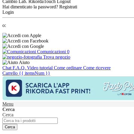
Cambio Lab.
RikordaTouch
Logout
Hai dimenticato la password?
Registrati
Login
o:
Comunicazioni
0
Trova negozio
Aiuto
Chat
F.A.Q.
Video tutorial
Come ordinare
Come ricevere
Carrello
{{ itemsNum }}
Menu
Cerca
Cerca
Cerca