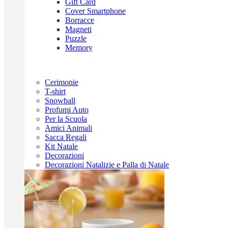
Gift Card
Cover Smartphone
Borracce
Magneti
Puzzle
Memory
Cerimonie
T-shirt
Snowball
Profumi Auto
Per la Scuola
Amici Animali
Sacca Regali
Kit Natale
Decorazioni
Decorazioni Natalizie e Palla di Natale