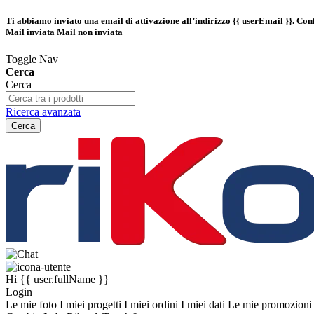
Ti abbiamo inviato una email di attivazione all’indirizzo
{{ userEmail }}
. Con
Mail inviata
Mail non inviata
Toggle Nav
Cerca
Cerca
Ricerca avanzata
Cerca
Hi
{{ user.fullName }}
Login
Le mie foto
I miei progetti
I miei ordini
I miei dati
Le mie promozion